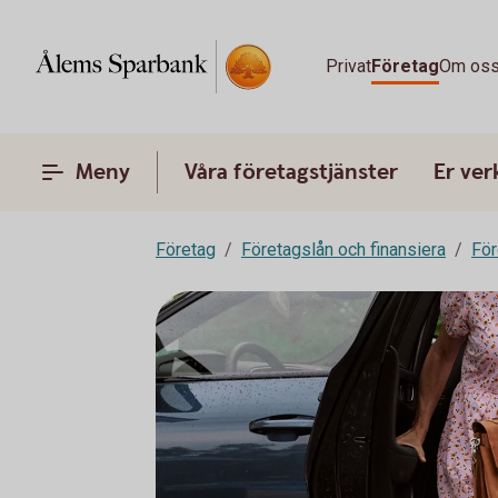
Privat
Företag
Om os
Meny
Våra företagstjänster
Er ve
Företag
Företagslån och finansiera
För