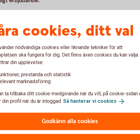
nligt erbjudande.
åra cookies, ditt val
lar åt ett stort antal företag, landsting, stat
att sälja alla sorters bilar. Köparna finns
nebär att din bil exponeras för en unikt stark
vänder nödvändiga cookies eller liknande tekniker för att
arknadspris för just din bil. Överlåt
latsen ska fungera för dig. Det finns även cookies du kan välj
m du gör en bra affär. Läs mer nedan om hur
ttrar din upplevelse:
kund kan få rabatt på.
unktioner, prestanda och statistik
elevant marknadsföring
n ta tillbaka ditt cookie-medgivande när du vill, på cookie-sidan 
 din profil när du är inloggad.
Så hanterar vi
cookies
.
n
Godkänn alla cookies