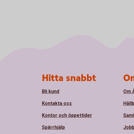
Sidfot
Hitta snabbt
Om
Bli kund
Om Å
Kontakta oss
Håll
Kontor och öppettider
Sam
Spärrhjälp
Jobb