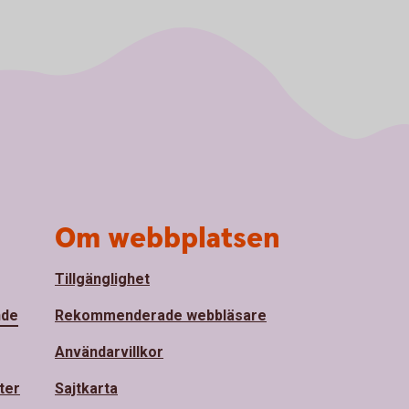
Om webbplatsen
Tillgänglighet
nde
Rekommenderade webbläsare
Användarvillkor
ter
Sajtkarta