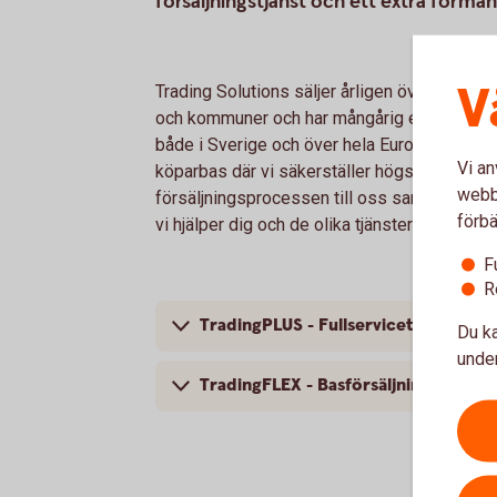
försäljningstjänst och ett extra förmå
V
Trading Solutions säljer årligen över 20 000 bi
och kommuner och har mångårig erfarenhet av 
både i Sverige och över hela Europa vilket in
Vi an
köparbas där vi säkerställer högsta möjliga m
webbp
försäljningsprocessen till oss samtidigt so
förbä
vi hjälper dig och de olika tjänsterna du som 
F
R
TradingPLUS - Fullservicetjänsten
Du ka
under
TradingFLEX - Basförsäljningstjänste