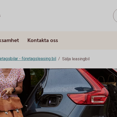
s
rksamhet
Kontakta oss
etagsbilar - företagsleasing bil
Sälja leasingbil