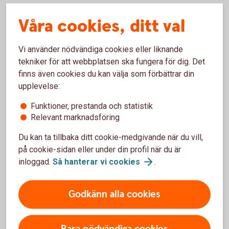
Räntetak och räntegolv köps och säljs till aktuellt
Våra cookies, ditt val
marknadspris.
Lägsta nominella belopp är 10 miljoner kronor.
Ett ramavtal tecknas med banken.
Vi använder nödvändiga cookies eller liknande
Premien betalas eller erhålls i procent på beloppet.
tekniker för att webbplatsen ska fungera för dig. Det
Räntetak respektive räntegolv kallas även Caps and
finns även cookies du kan välja som förbättrar din
Floors.
upplevelse:
Funktioner, prestanda och statistik
Relevant marknadsföring
Kontakta oss för offert/pris
Du kan ta tillbaka ditt cookie-medgivande när du vill,
på cookie-sidan eller under din profil när du är
Rådgivning
inloggad.
Så hanterar vi
cookies
.
Godkänn alla cookies
Fler sätt att hantera ränterisker