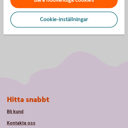
Bara nödvändiga cookies
Swaption och
ränteswap
Cookie-inställningar
Sidfot
Hitta snabbt
Bli kund
Kontakta oss