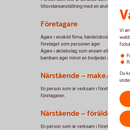
tillsvidareanställning med en anställningsti
V
Företagare
Vi an
Ägare i enskild firma, handelsbolag och kom
webbp
företaget som personen äger.
förbä
Ägare i aktiebolag som ensam eller tillsamm
F
barnbarn äger minst en tredjedel av aktierna 
R
Du ka
Närstående – make/sambo
under
En person som är verksam i företaget och ä
företagaren.
Närstående – förälder/ba
En person som är verksam i företaget och är b