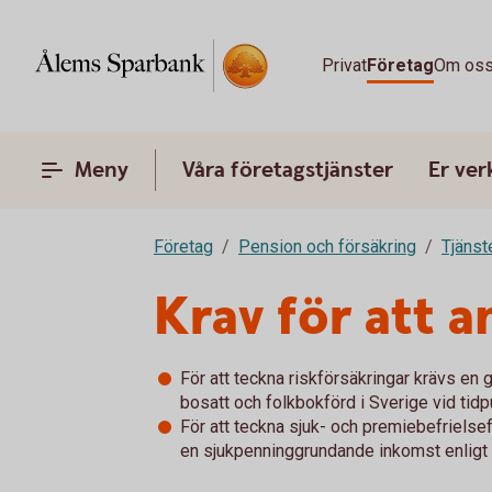
Privat
Företag
Om os
Meny
Våra företagstjänster
Er ve
Företag
Pension och försäkring
Tjänst
Krav för att a
För att teckna riskförsäkringar krävs en
bosatt och folkbokförd i Sverige vid tid
För att teckna sjuk- och premiebefriels
en sjukpenninggrundande inkomst enligt 