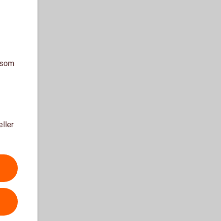
a som
eller