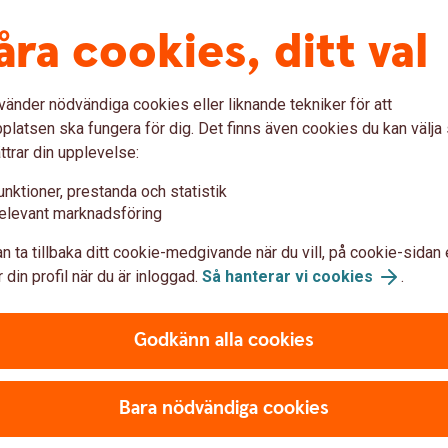
d om minst 8 timmar per arbetsvecka.
åra cookies, ditt val
vänder nödvändiga cookies eller liknande tekniker för att
manditbolag oavsett hur stor del av
latsen ska fungera för dig. Det finns även cookies du kan välj
ttrar din upplevelse:
ans med make, sambo, förälder, barn, eller
unktioner, prestanda och statistik
i bolaget.
elevant marknadsföring
n ta tillbaka ditt cookie-medgivande när du vill, på cookie-sidan 
/reg partner
 din profil när du är inloggad.
Så hanterar vi cookies
.
r make, sambo eller registrerad partner med
Godkänn alla cookies
rn
Bara nödvändiga cookies
arn, barnbarn eller förälder till företagaren.