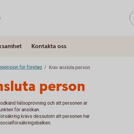
s
rksamhet
Kontakta oss
epension för företag
Krav ansluta person
nsluta person
 godkänd hälsoprövning och att personen är
punkten för ansökan.
eförsäkring krävs dessutom att personen har
socialförsäkringsbalken.