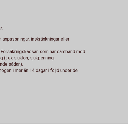
e:
n anpassningar, inskränkningar eller
ller Försäkringskassan som har samband med
 (t ex sjuklön, sjukpenning,
ande sådan).
rmögen i mer än 14 dagar i följd under de
 eller närstående. Personen ska ha en