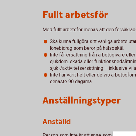
Fullt arbetsför
Med fullt arbetsför menas att den försäkrad
Ska kunna fullgöra sitt vanliga arbete uta
lönebidrag som beror på hälsoskäl.
Inte får ersättning från arbetsgivare e
sjukdom, skada eller funktionsnedsättning
sjuk-/aktivitetsersättning – inklusive vil
Inte har varit helt eller delvis arbetsofö
senaste 90 dagarna.
Anställningstyper
Anställd
Person som inte är att anse som företagare