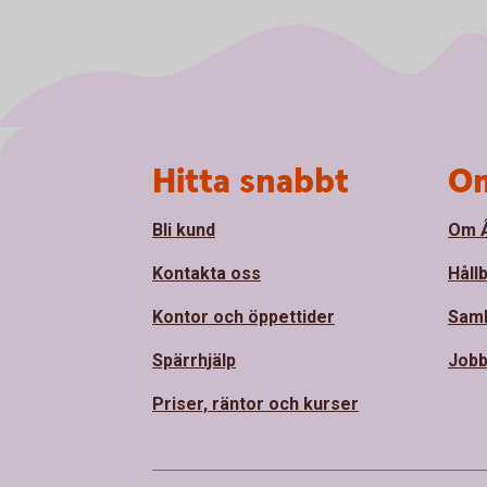
Sidfot
Hitta snabbt
Om
Bli kund
Om Å
Kontakta oss
Håll
Kontor och öppettider
Sam
Spärrhjälp
Jobb
Priser, räntor och kurser