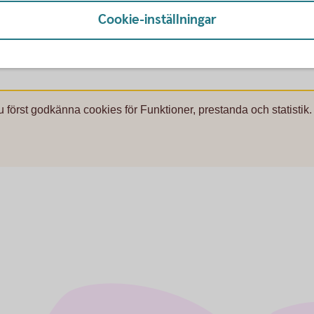
r fullständiga kan det innebära att
Cookie-inställningar
ingen inte gäller när de behöver utnyttjas. Då
 kan använda fullt ut.
u först godkänna cookies för Funktioner, prestanda och statistik.