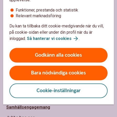
Sidfot
Hitta snabbt
Funktioner, prestanda och statistik
Bli kund
Relevant marknadsföring
Kontakta oss
Du kan ta tillbaka ditt cookie-medgivande när du vill,
på cookie-sidan eller under din profil när du är
Kontor och öppettider
inloggad.
Så hanterar vi
cookies
.
Spärrhjälp
Godkänn alla cookies
Priser, räntor och kurser
Bara nödvändiga cookies
Om oss
Om Ålems Sparbank
Cookie-inställningar
Hållbarhet
Samhällsengagemang