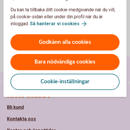
(Uppdaterat 14 november 2025: E-fakturatjänst. Sid 10)
Du kan ta tillbaka ditt cookie-medgivande när du vill,
på cookie-sidan eller under din profil när du är
inloggad.
Så hanterar vi cookies
.
Godkänn alla cookies
Bara nödvändiga cookies
Cookie-inställningar
Sidfot
Hitta snabbt
Bli kund
Kontakta oss