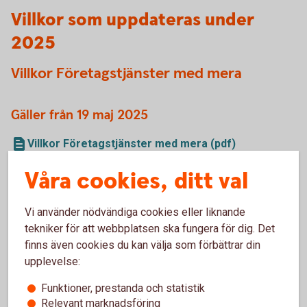
Villkor som uppdateras under
2025
Villkor Företagstjänster med mera
Gäller från 19 maj 2025
Villkor Företagstjänster med mera (pdf)
Våra cookies, ditt val
Särskilda villkor Företagstjänster med
mera
Vi använder nödvändiga cookies eller liknande
tekniker för att webbplatsen ska fungera för dig. Det
finns även cookies du kan välja som förbättrar din
Gäller från 19 maj 2025
upplevelse:
Särskilda villkor Företagstjänster med mera (pdf)
Funktioner, prestanda och statistik
Relevant marknadsföring