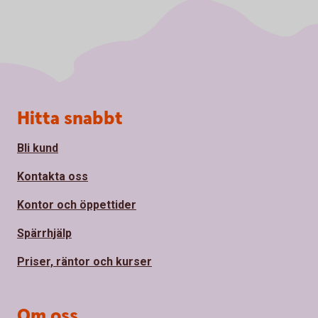
Sidfot
Hitta snabbt
Bli kund
Kontakta oss
Kontor och öppettider
Spärrhjälp
Priser, räntor och kurser
Om oss