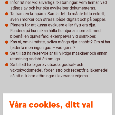
Inför rutiner vid allvarliga it-störningar: vem larmar, vad
stängs av och hur ska avvikelser dokumenteras.
Ta fram en krispärm. Samla det du måste hitta enkelt,
även i mörker och stress, både digitalt och på papper.
Planera för att kunna evakuera eller flytt era djur.
Fundera på hur ni kan hålla fler djur än normalt, med
bibehållen djurvälfärd, exempelvis vid slaktköer.
Kan ni, om ni måste, avliva många djur snabbt? Om ni har
fjäderfä men ingen gas – vad gör ni?
Se till att ha reservdelar till viktiga maskiner och annan
utrustning snabbt åtkomliga.
Se till att ha lager av utsäde, gödsel- och
växtskyddsmedel, foder, strö och receptfria läkemedel
så att ni klarar störningar i leveranskedjorna.
Hela broschyren "Rusta gården – om krisen eller kriget
Våra cookies, ditt val
kommer" hittar du här:
Rusta gården – om krisen eller kriget kommer