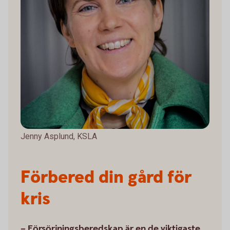
Jenny Asplund, KSLA
Förbered din gård för
kris
– Försörjningsberedskap är en de viktigaste