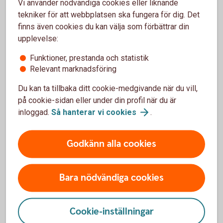
Vi använder nödvändiga cookies eller liknande
(sva.se)
tekniker för att webbplatsen ska fungera för dig. Det
finns även cookies du kan välja som förbättrar din
upplevelse:
Som lantbrukare är du van att hantera olika typer av
Funktioner, prestanda och statistik
störningar. Du är beredd på det som avviker. Men oavsett
Relevant marknadsföring
hur förberedd du är kommer kriser oftast när man minst
anar den. Det är just det som är en kris – allt annat är bara
Du kan ta tillbaka ditt cookie-medgivande när du vill,
en förberedd svacka i verksamheten.
på cookie-sidan eller under din profil när du är
inloggad.
Så hanterar vi
cookies
.
Dubbel nytta av beredskapen
Godkänn alla cookies
Kanske kan du i ditt arbete med att öka motståndskraften i
ditt företag slå två flugor i en smäll och även se över hur du
kan minska resursförbrukningen. Det kan till exempel
Bara nödvändiga cookies
handla om att investera i förnybar energi och batterilagring,
bygga system för recirkulering av vatten eller
värmeåtervinning från ventilation, mjölkkylning eller
Cookie-inställningar
biogasproduktion. Andra lösningar kan vara att investera i