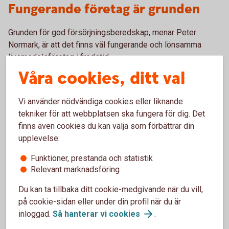
Fungerande företag är grunden
Grunden för god försörjningsberedskap, menar Peter
Normark, är att det finns väl fungerande och lönsamma
livsmedelsföretag i fredstid.
Våra cookies, ditt val
– Vi måste ha företag som kan producera mat och vi
behöver få upp volymerna bland annat på kött, ost och
Vi använder nödvändiga cookies eller liknande
grönsaker. Självförsörjningsgraden för livsmedel som
tekniker för att webbplatsen ska fungera för dig. Det
helhet ligger i dag runt 50 procent. Vi är bara helt
finns även cookies du kan välja som förbättrar din
självförsörjande på morötter, socker och spannmål.
upplevelse:
Inom två till tre år menar han att vi kan ha en rimligt god
Funktioner, prestanda och statistik
beredskap i Sverige.
Relevant marknadsföring
– Att bygga upp spannmålslagren kan ta längre tid. Vi
Du kan ta tillbaka ditt cookie-medgivande när du vill,
missade ett gyllene tillfälle i år när skördarna var stora.
på cookie-sidan eller under din profil när du är
Tyvärr går det mesta av överskottet på export.
inloggad.
Så hanterar vi
cookies
.