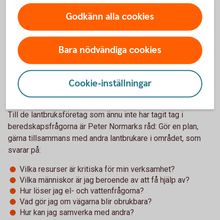
Gör en plan
Godkänn alla cookies
Mycket återstår att göra och att lära, men vi är en bit på väg.
– Vi ligger efter både Finland och Norge, men många
Bara nödvändiga cookies
svenska företag har gjort jobbet och har bra planer, inte mist
inom lantbrukssektorn. Där är man van vid att hantera det
Cookie-inställningar
oväntade. Men nu gäller det att vi börjar öva på att
genomföra planerna också, säger han.
Till de lantbruksföretag som ännu inte har tagit tag i
beredskapsfrågorna är Peter Normarks råd: Gör en plan,
gärna tillsammans med andra lantbrukare i området, som
svarar på:
Vilka resurser är kritiska för min verksamhet?
Vilka människor är jag beroende av att få hjälp av?
Hur löser jag el- och vattenfrågorna?
Vad gör jag om vägarna blir obrukbara?
Hur kan jag samverka med andra?