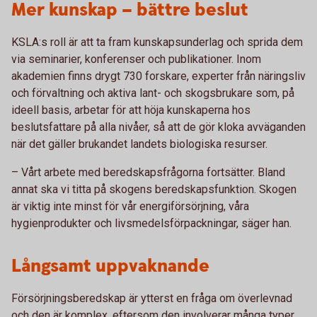
Mer kunskap – bättre beslut
KSLA:s roll är att ta fram kunskapsunderlag och sprida dem
via seminarier, konferenser och publikationer. Inom
akademien finns drygt 730 forskare, experter från näringsliv
och förvaltning och aktiva lant- och skogsbrukare som, på
ideell basis, arbetar för att höja kunskaperna hos
beslutsfattare på alla nivåer, så att de gör kloka avväganden
när det gäller brukandet landets biologiska resurser.
– Vårt arbete med beredskapsfrågorna fortsätter. Bland
annat ska vi titta på skogens beredskapsfunktion. Skogen
är viktig inte minst för vår energiförsörjning, våra
hygienprodukter och livsmedelsförpackningar, säger han.
Långsamt uppvaknande
Försörjningsberedskap är ytterst en fråga om överlevnad
och den är komplex, eftersom den involverar många typer