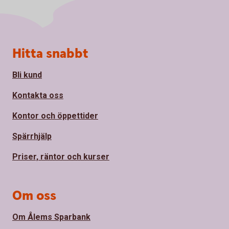
Sidfot
Hitta snabbt
Bli kund
Kontakta oss
Kontor och öppettider
Spärrhjälp
Priser, räntor och kurser
Om oss
Om Ålems Sparbank