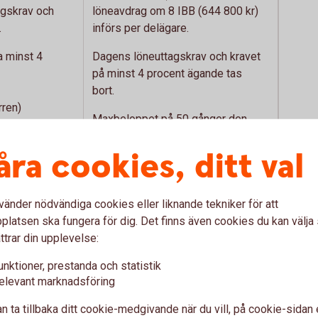
agskrav och
löneavdrag om 8 IBB (644 800 kr)
.
införs per delägare.
 minst 4
Dagens löneuttagskrav och kravet
på minst 4 procent ägande tas
bort.
rren)
Maxbeloppet på 50 gånger den
lön.
egna lönen kvarstår. Detta innebär
åra cookies, ditt val
serat utrymme
att viss lön ändå behöver tas ut.
nger den egna
vänder nödvändiga cookies eller liknande tekniker för att
2
+ 9 procent)
Förräntningen (SLR + 9 procent)
latsen ska fungera för dig. Det finns även cookies du kan välj
ska endast gälla den del av
ttrar din upplevelse:
omkostnadsbeloppet som
unktioner, prestanda och statistik
pp
överstiger 100 000 kr.
elevant marknadsföring
används.
Uppräkningen (SLR + 3 procent) av
n ta tillbaka ditt cookie-medgivande när du vill, på cookie-sidan 
sutrymme
sparat utdelningsutrymme tas bort