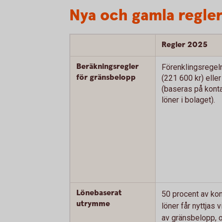
Nya och gamla regle
Regler 2025
Beräkningsregler
Förenklingsregel
för gränsbelopp
(221 600 kr) elle
(baseras på konta
löner i bolaget).
Lönebaserat
50 procent av kon
utrymme
löner får nyttjas 
av gränsbelopp, 