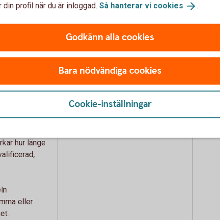
 din profil när du är inloggad.
Så hanterar vi
cookies
.
helt.
 procent
Godkänn alla cookies
a takbelopp:
De två takbeloppen kvarstår.
 kr) för
Bara nödvändiga cookies
0 000 kr) för
Cookie-inställningar
Karenstiden sänks genomgående
 kalenderår.
till 4 kalenderår.
kar hur länge
alificerad,
ln
mma eller
et.