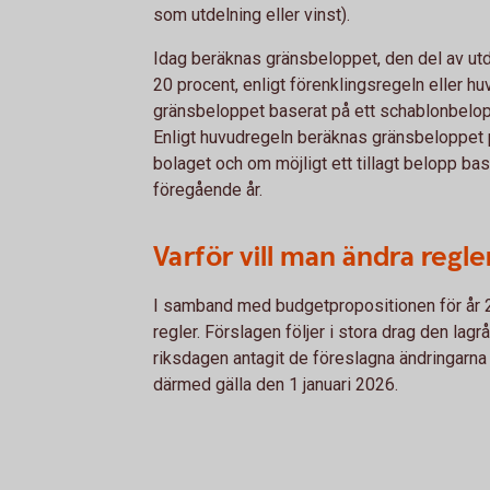
som utdelning eller vinst).
Idag beräknas gränsbeloppet, den del av utd
20 procent, enligt förenklingsregeln eller h
gränsbeloppet baserat på ett schablonbelo
Enligt huvudregeln beräknas gränsbeloppet p
bolaget och om möjligt ett tillagt belopp ba
föregående år.
Varför vill man ändra regl
I samband med budgetpropositionen för år 
regler. Förslagen följer i stora drag den lag
riksdagen antagit de föreslagna ändringarna i
därmed gälla den 1 januari 2026.