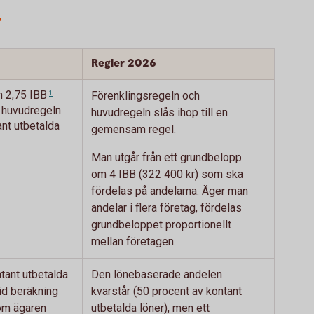
r
Regler 2026
n 2,75
IBB
1
Förenklingsregeln och
r huvudregeln
huvudregeln slås ihop till en
nt utbetalda
gemensam regel.
Man utgår från ett grundbelopp
om 4 IBB (322 400 kr) som ska
fördelas på andelarna. Äger man
andelar i flera företag, fördelas
grundbeloppet proportionellt
mellan företagen.
tant utbetalda
Den lönebaserade andelen
vid beräkning
kvarstår (50 procent av kontant
om ägaren
utbetalda löner), men ett