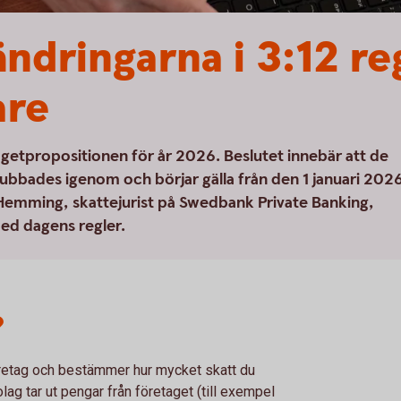
ndringarna i 3:12 re
are
dgetpropositionen för år 2026. Beslutet innebär att de
ubbades igenom och börjar gälla från den 1 januari 202
 Hemming, skattejurist på Swedbank Private Banking,
med dagens regler.
?
öretag och bestämmer hur mycket skatt du
olag tar ut pengar från företaget (till exempel