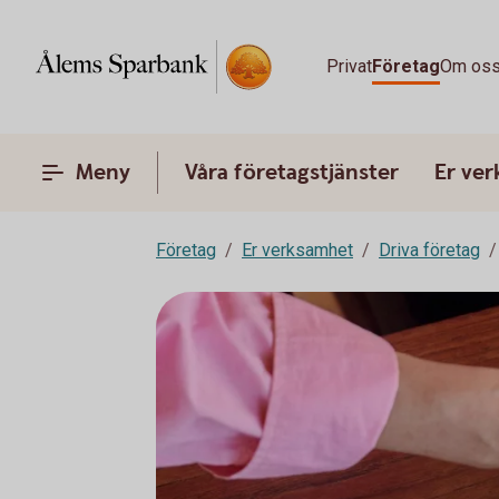
Privat
Företag
Om os
Meny
Våra företagstjänster
Er ve
Företag
Er verksamhet
Driva företag