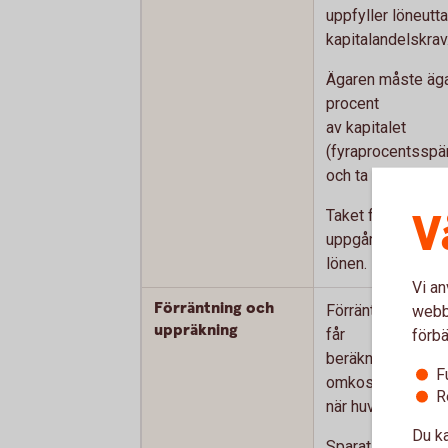
uppfyller löneutt
kapitalandelskrav
Ägaren måste äga
procent
av kapitalet
(fyraprocentsspä
och ta ut en viss 
V
Taket för löneba
uppgår till 50 gå
lönen.
Vi an
Förräntning och
Förräntning (
SLR
webbp
uppräkning
får
förbä
beräknas på allt
F
omkostnadsbelo
R
när huvudregeln 
Du ka
Sparat utdelning