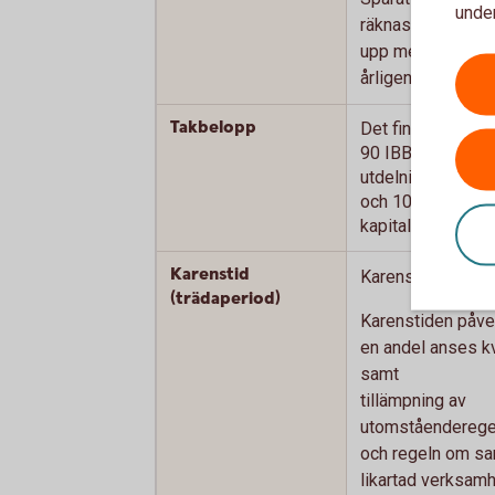
under
räknas
upp med SLR + 3
årligen.
Takbelopp
Det finns två olik
90 IBB (7 254 000
utdelning
och 100 IBB (8 06
kapitalvinst.
Karenstid
Karensperiod på 5
(trädaperiod)
Karenstiden påver
en andel anses kv
samt
tillämpning av
utomståenderege
och regeln om sa
likartad verksamh