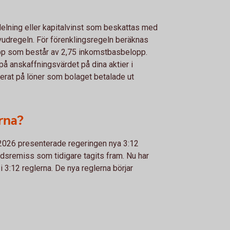
elning eller kapitalvinst som beskattas med
uvudregeln. För förenklingsregeln beräknas
pp som består av 2,75 inkomstbasbelopp.
å anskaffningsvärdet på dina aktier i
serat på löner som bolaget betalade ut
erna?
2026 presenterade regeringen nya 3:12
rådsremiss som tidigare tagits fram. Nu har
 3:12 reglerna. De nya reglerna börjar