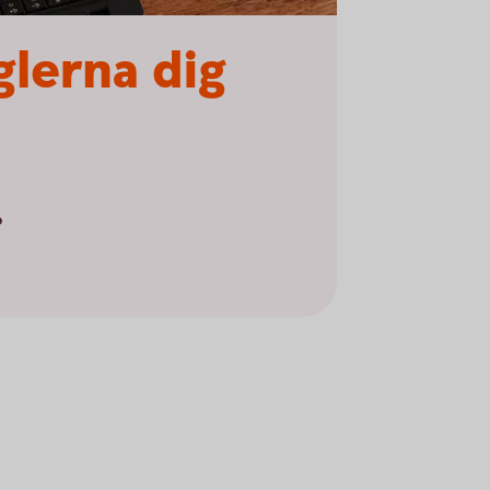
glerna dig
6