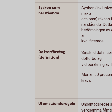
Syskon som
Syskon (inklusiv
närstående
make
och barn) räknas
närstående. Dett
bedömningen av 
är
kvalificerade.
Dotterföretag
Särskild definitio
(definition)
dotterbolag
vid beräkning av 
Mer än 50 procent
krävs.
Utomståenderegeln
Undantagsregel s
verksamma fåma