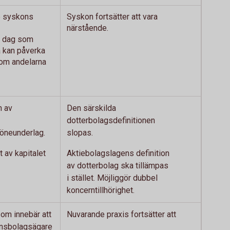
e syskons
Syskon fortsätter att vara
närstående.
 i dag som
a kan påverka
om andelarna
n av
Den särskilda
dotterbolagsdefinitionen
löneunderlag.
slopas.
 av kapitalet
Aktiebolagslagens definition
av dotterbolag ska tillämpas
i stället. Möjliggör dubbel
koncerntillhörighet.
om innebär att
Nuvarande praxis fortsätter att
nsbolagsägare