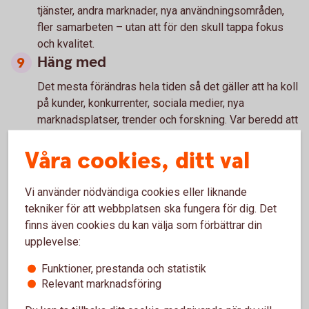
tjänster, andra marknader, nya användningsområden,
fler samarbeten – utan att för den skull tappa fokus
och kvalitet.
Häng med
Det mesta förändras hela tiden så det gäller att ha koll
på kunder, konkurrenter, sociala medier, nya
marknadsplatser, trender och forskning. Var beredd att
anpassa strategier och affärsmodeller efter
Våra cookies, ditt val
verkligheten.
Tjäna pengar på dina pengar
Vi använder nödvändiga cookies eller liknande
Har du ett stabilt överskott på företagskontot – se till
tekniker för att webbplatsen ska fungera för dig. Det
att placera dem så att pengarna kan växa och hjälpa
finns även cookies du kan välja som förbättrar din
dig att trygga ekonomin i företaget.
upplevelse:
Funktioner, prestanda och statistik
Relevant marknadsföring
Betala och ta betalt – tjänster