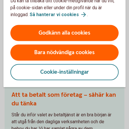
Du kan ta tillbaka ditt cookie-medgivande när du vill,
för företagare
på cookie-sidan eller under din profil när du är
inloggad.
Så hanterar vi
cookies
.
Våra betaltjänster. Allt ifrån att betala löner och
leverantörer till att ta betalt med kort och Swish.
Godkänn alla cookies
Betala och ta
betalt
Bara nödvändiga cookies
Andra läser också
Cookie-inställningar
Att ta betalt som företag – såhär kan
du tänka
Står du inför valet av betaltjänst är en bra början är
att utgå från den dagliga verksamheten och de
behov du har. Vi har samlat några av dem.