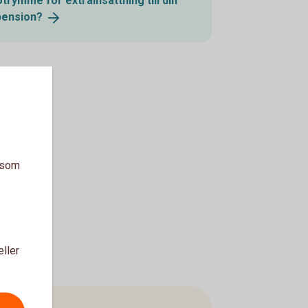
Utrymme för extrainsättning till din
pension?
a som
eller