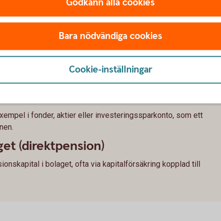
Godkänn alla cookies
 till pension som företagare
Bara nödvändiga cookies
a företaget
la pensionsavsättningar upp till 35 % av lönen, med ett tak
Cookie-inställningar
parande
 exempel i fonder, aktier eller investeringssparkonto, som ett
nen.
get (direktpension)
nskapital i bolaget, ofta via kapitalförsäkring kopplad till