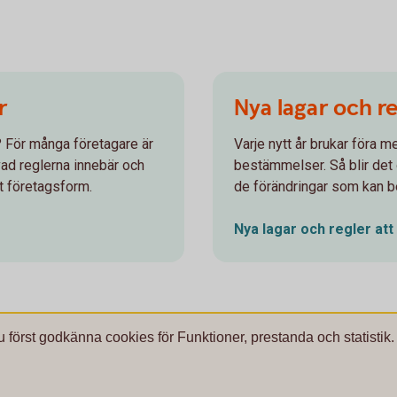
r
Nya lagar och re
e? För många företagare är
Varje nytt år brukar föra m
 vad reglerna innebär och
bestämmelser. Så blir det o
t företagsform.
de förändringar som kan be
Nya lagar och regler att
u först godkänna cookies för Funktioner, prestanda och statistik.