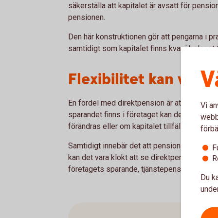
säkerställa att kapitalet är avsatt för pensi
pensionen.
Den här konstruktionen gör att pengarna i pr
samtidigt som kapitalet finns kvar i bolaget 
V
Flexibilitet kan vara
En fördel med direktpension är att lösningen 
Vi an
sparandet finns i företaget kan det ge stö
webbp
förändras eller om kapitalet tillfälligt behöv
förbä
Samtidigt innebär det att pensionssparandet 
F
kan det vara klokt att se direktpension som 
R
företagets sparande, tjänstepension och pri
Du ka
under