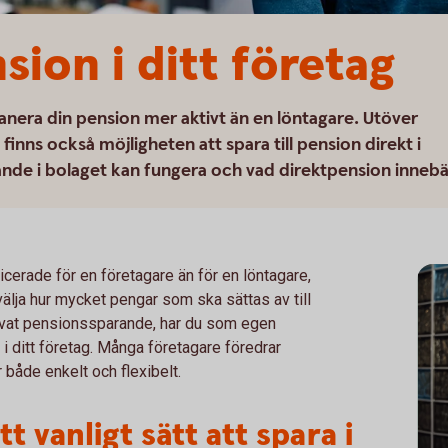
nsion i ditt företag
nera din pension mer aktivt än en löntagare. Utöver
inns också möjligheten att spara till pension direkt i
rande i bolaget kan fungera och vad direktpension innebä
erade för en företagare än för en löntagare,
t välja hur mycket pengar som ska sättas av till
rivat pensionssparande, har du som egen
i ditt företag. Många företagare föredrar
 både enkelt och flexibelt.
t vanligt sätt att spara i