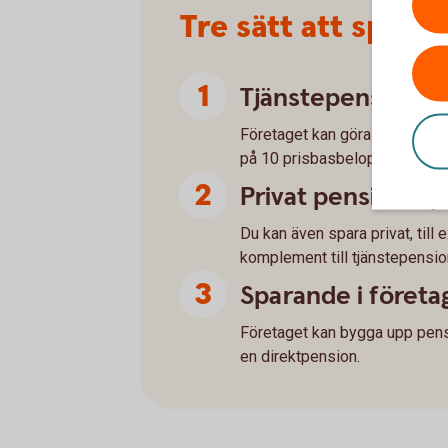
Tre sätt att spara
Tjänstepension vi
Företaget kan göra avdragsgil
på 10 prisbasbelopp per år.
Privat pensionss
Du kan även spara privat, till
komplement till tjänstepensio
Sparande i företa
Företaget kan bygga upp pensio
en direktpension.