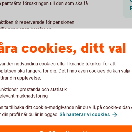
on pantsätts försäkringen till den som ska få
aktiken är reserverade för pensionen
tills pensionen betalas ut.
åra cookies, ditt val
 värdefullt för företagare
kan vara relativt flexibel. Eftersom
vänder nödvändiga cookies eller liknande tekniker för att
rre handlingsutrymme om verksamheten
latsen ska fungera för dig. Det finns även cookies du kan välj
er användas i bolaget.
ttrar din upplevelse:
är kopplat till företagets ekonomi. Därför
unktioner, prestanda och statistik
en del av en större pensionsstrategi där
elevant marknadsföring
vat sparande kompletterar varandra.
n ta tillbaka ditt cookie-medgivande när du vill, på cookie-sidan 
 din profil när du är inloggad.
Så hanterar vi
cookies
.