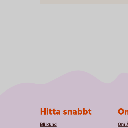
Sidfot
Hitta snabbt
Om
Bli kund
Om Å