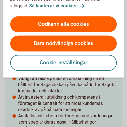
kompetensutveckling.
inloggad.
Så hanterar vi
cookies
.
Godkänn alla cookies
Insikter
Bara nödvändiga cookies
Stor medvetenhet om vikten av att inkludera
hållbarhetsarbete i verksamheten.
Många företag upplever att hållbart företagande
Cookie-inställningar
ger nya affärsmöjligheter samt stärker
varumärket och lönsamheten.
Viktigt att räkna på hur en omställning till ett
hållbart företagande kan påverka både företagets
kostnader och intäkter.
Att investera i utbildning och kompetens i
företaget är centralt för att möta kundernas
ökade krav på hållbara lösningar.
Anställda vill arbeta för företag med värderingar
som speglar deras egna. Hållbarhet gör