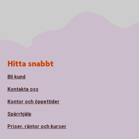
Sidfot
Hitta snabbt
Bli kund
Kontakta oss
Kontor och öppettider
Spärrhjälp
Priser, räntor och kurser