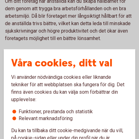
Om ditt företag har anställda kan du skapa hållbarhet för
dem genom att trygga bra arbetsförhållanden och en bra
arbetsmiljö. Då blir företaget mer långsiktigt hållbart för att
de anställda trivs bättre, vilket kan detta leda till minskade
sjukskrivningar och högre produktivitet och det ökar även
företagets möjlighet till en bättre lönsamhet.
Hållbarhetsplan – ett hjälpmedel
Våra cookies, ditt val
för att underlätta omställningen
av företagen
Vi använder nödvändiga cookies eller liknande
tekniker för att webbplatsen ska fungera för dig. Det
finns även cookies du kan välja som förbättrar din
Det är mycket att tänka på om du vill ställa om till ett mer
upplevelse:
hållbart företag. Det som är viktigt är att du gör en egen
analys av ditt företags förutsättningar och möjligheter och
Funktioner, prestanda och statistik
att du därefter gör en tydlig genomförande- och tidplan. Det
Relevant marknadsföring
underlättar och ger struktur i arbetet att nå sina
hållbarhetsmål i längden. Den viktigaste åtgärden för att
Du kan ta tillbaka ditt cookie-medgivande när du vill,
realisera företagets hållbarhetsplaner är utbildning och
på cookie-sidan eller under din profil när du är