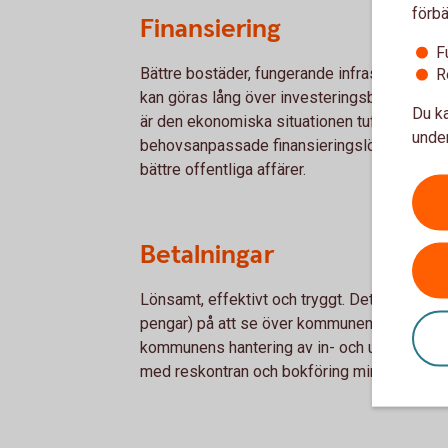
förbä
Finansiering
F
Bättre bostäder, fungerande infrastruktur. V
R
kan göras lång över investeringsbehoven i 
Du ka
är den ekonomiska situationen tuff. Med vå
under
behovsanpassade finansieringslösningar skap
bättre offentliga affärer.
Betalningar
Lönsamt, effektivt och tryggt. Det finns myck
pengar) på att se över kommunens betalnings
kommunens hantering av in- och utgående bet
med reskontran och bokföring mindre.