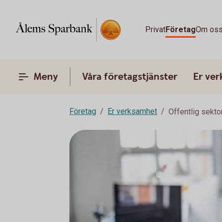
Privat
Företag
Om os
Meny
Våra företagstjänster
Er ve
Företag
Er verksamhet
Offentlig sekto