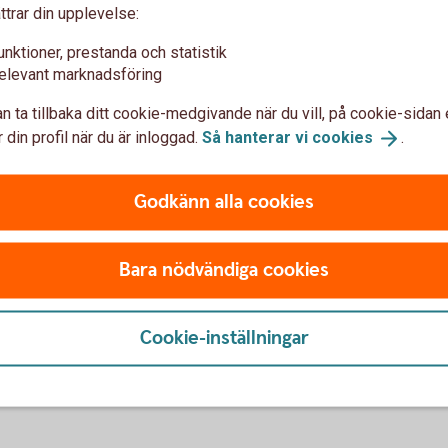
ttrar din upplevelse:
Placeringar
unktioner, prestanda och statistik
ård, omsorg och skolor. Listan
Tillfälliga överskott eller lån
elevant marknadsföring
Sveriges kommuner. Samtidigt
offentlig sektor finns kapital
n ta tillbaka ditt cookie-medgivande när du vill, på cookie-sidan 
ra smarta och
Vi har ett komplett urval av p
 din profil när du är inloggad.
Så hanterar vi
cookies
.
ar du rätt förutsättningar för
särskild etik- och miljöinriktnin
Godkänn alla cookies
Digitala tjänster
Bara nödvändiga cookies
et att tjäna (både tid och
Nya lösningar som gör vardage
flöden. Med våra tjänster blir
kunder) skapar framåtanda och bi
Cookie-inställningar
alningar enklare, och arbetet
som ger kommuner och landstin
kommunikationen med kommuni
företag.