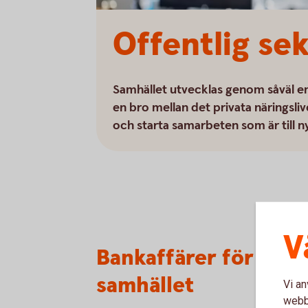
Offentlig se
Samhället utvecklas genom såväl ensk
en bro mellan det privata näringsliv
och starta samarbeten som är till 
V
Bankaffärer för offen
samhället
Vi an
webbp