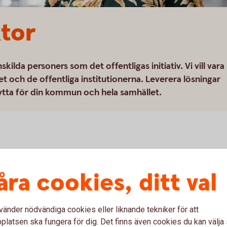
ktor
ilda personers som det offentligas initiativ. Vi vill vara
et och de offentliga institutionerna. Leverera lösningar
nytta för din kommun och hela samhället.
åra cookies, ditt val
tlig sektor – en positiv kraft i
vänder nödvändiga cookies eller liknande tekniker för att
latsen ska fungera för dig. Det finns även cookies du kan välj