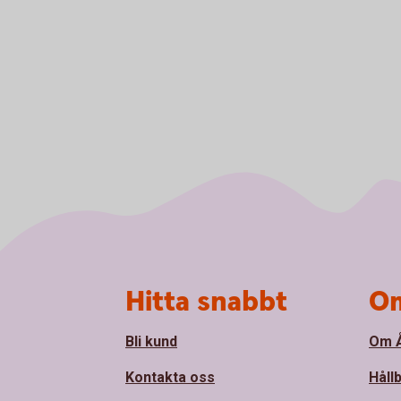
Sidfot
Hitta snabbt
Om
Bli kund
Om Å
Kontakta oss
Håll