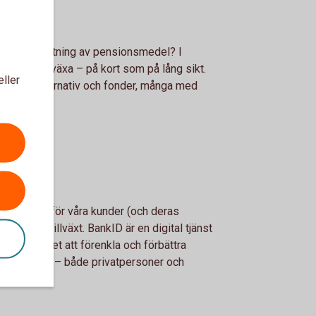
gsiktig förvaltning av pensionsmedel? I
 som måste växa – på kort som på lång sikt.
eller
laceringsalternativ och fonder, många med
g.
n enklare för våra kunder (och deras
drar till tillväxt. BankID är en digital tjänst
g möjlighet att förenkla och förbättra
nvånarna – både privatpersoner och