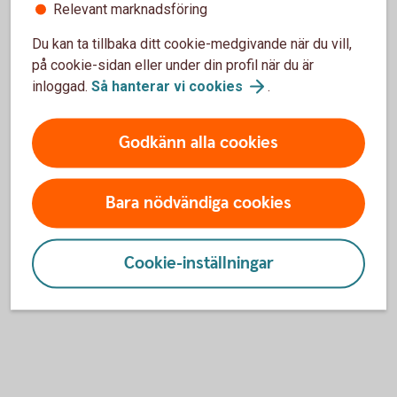
skatterådgivare.
Relevant marknadsföring
Du kan ta tillbaka ditt cookie-medgivande när du vill,
Vill du veta mer om hur du kan
på cookie-sidan eller under din profil när du är
säkra dina EU-ersättningar?
inloggad.
Så hanterar vi
cookies
.
Kontakta din lantbruksansvariga nedan.
Godkänn alla cookies
Skog- och
lantbruksansvarig
Bara nödvändiga cookies
Eftersom stödet betalas ut först i slutet av året, ska du se
till att ha likvida medel på ditt konto i oktober. Tänk också
Cookie-inställningar
på den skatteeffekt som kan uppkomma. Tala med din
skatterådgivare.