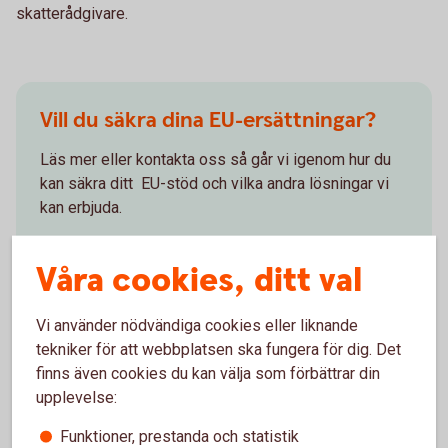
skatterådgivare.
Vill du säkra dina EU-ersättningar?
Läs mer eller kontakta oss så går vi igenom hur du
kan säkra ditt EU-stöd och vilka andra lösningar vi
kan erbjuda.
Skog och lantbruk – mer
information
Våra cookies, ditt val
Kontakta oss inom skog och
lantbruk
Vi använder nödvändiga cookies eller liknande
tekniker för att webbplatsen ska fungera för dig. Det
finns även cookies du kan välja som förbättrar din
Eftersom stödet betalas ut först i slutet av året, ska du se
upplevelse:
till att ha likvida medel på ditt konto i oktober. Tänk också
på den skatteeffekt som kan uppkomma. Tala med din
Funktioner, prestanda och statistik