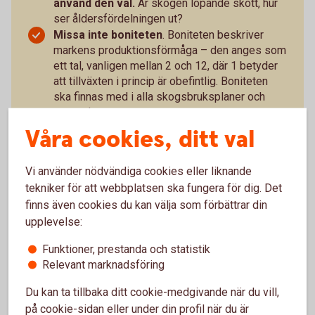
använd den väl.
Är skogen löpande skött, hur
ser åldersfördelningen ut?
Missa inte boniteten
. Boniteten beskriver
markens produktionsförmåga – den anges som
ett tal, vanligen mellan 2 och 12, där 1 betyder
att tillväxten i princip är obefintlig. Boniteten
ska finnas med i alla skogsbruksplaner och
prospekt.
Ta hjälp av våra skog- och
Våra cookies, ditt val
lantbruksansvariga
för en bedömning på
plats.
Vi använder nödvändiga cookies eller liknande
Bedöm tillgängligheten
. Saknas skogsvägar
tekniker för att webbplatsen ska fungera för dig. Det
eller är marken kuperad?
finns även cookies du kan välja som förbättrar din
Tänk till kring finansiering,
räkna, analysera
upplevelse:
och ta kontakt med banken i tid.
Tänk framåt
, skogsbruk är långsiktigt.
Funktioner, prestanda och statistik
Försök att förutse det oväntade
. Vilka
Relevant marknadsföring
anspråk kan kommuner och andra myndigheter
tänkas ha på fastigheten i framtiden, för
Du kan ta tillbaka ditt cookie-medgivande när du vill,
bostadsbyggande, vägar och annan
på cookie-sidan eller under din profil när du är