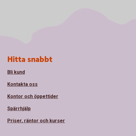
Sidfot
Hitta snabbt
Bli kund
Kontakta oss
Kontor och öppettider
Spärrhjälp
Priser, räntor och kurser