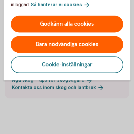
infrastruktur?
inloggad.
Så hanterar vi
cookies
.
Godkänn alla cookies
Prata med oss inför din investering
Bara nödvändiga cookies
Vill du prata med någon innan du köper skog?
Kontakta oss så går vi igenom hur vi kan hjälpa dig i
Cookie-inställningar
din investering.
Äga skog – tips för
skogsägare
Kontakta oss inom skog och
lantbruk