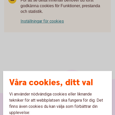
För att se detta innehåll behöver du först
godkänna cookies för Funktioner, prestanda
och statistik.
Inställningar för cookies
Våra cookies, ditt val
Vi använder nödvändiga cookies eller liknande
tekniker för att webbplatsen ska fungera för dig. Det
finns även cookies du kan välja som förbättrar din
Sidfot
Hitta snabbt
upplevelse: