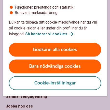
Funktioner, prestanda och statistik
Bli kund
Relevant marknadsföring
Kontakta oss
Du kan ta tillbaka ditt cookie-medgivande när du vill,
på cookie-sidan eller under din profil när du är
Kontor och öppettider
inloggad.
Så hanterar vi
cookies
.
Spärrhjälp
Priser, räntor och kurser
Godkänn alla cookies
Om oss
Bara nödvändiga cookies
Om Ålems Sparbank
Cookie-inställningar
Hållbarhet
Samhällsengagemang
Jobba hos oss