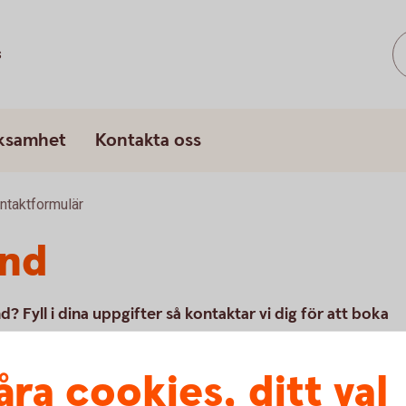
s
rksamhet
Kontakta oss
ntaktformulär
und
nd? Fyll i dina uppgifter så kontaktar vi dig för att boka
åra cookies, ditt val