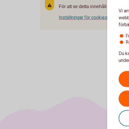
För att se detta innehåll behöver d
Vi an
Inställningar för cookies
webbp
förbä
F
R
Du ka
under