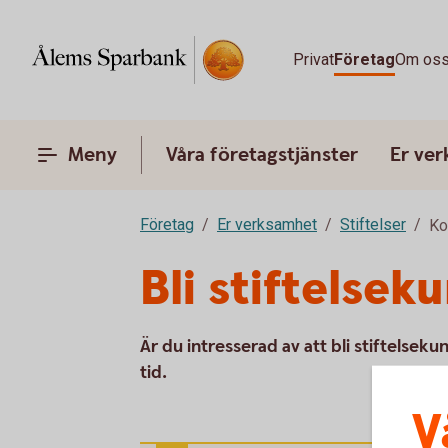
Privat
Företag
Om os
Meny
Våra företagstjänster
Er ve
Företag
Er verksamhet
Stiftelser
Ko
Bli stiftelsek
Är du intresserad av att bli stiftelseku
tid.
V