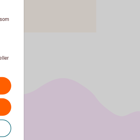
a som
eller