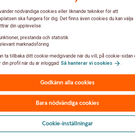
u först godkänna cookies för Funktioner, prestanda och statistik.
vänder nödvändiga cookies eller liknande tekniker för att
latsen ska fungera för dig. Det finns även cookies du kan välj
ttrar din upplevelse:
unktioner, prestanda och statistik
elevant marknadsföring
n ta tillbaka ditt cookie-medgivande när du vill, på cookie-sidan 
 din profil när du är inloggad.
Så hanterar vi
cookies
.
Godkänn alla cookies
Bara nödvändiga cookies
Cookie-inställningar