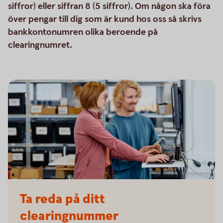
siffror) eller siffran 8 (5 siffror). Om någon ska föra
över pengar till dig som är kund hos oss så skrivs
bankkontonumren olika beroende på
clearingnumret.
Ta reda på ditt
clearingnummer