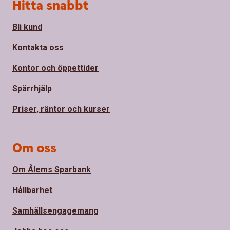
Sidfot
Hitta snabbt
Bli kund
Kontakta oss
Kontor och öppettider
Spärrhjälp
Priser, räntor och kurser
Om oss
Om Ålems Sparbank
Hållbarhet
Samhällsengagemang