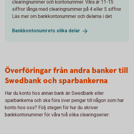
clearingnummer och kontonummer. Våra är 11-15
siffror långa med clearingnummer på 4 eller 5 siffror.
Läs mer om bankkontonummer och delarna i det.
Bankkontonumrets olika
delar
Överföringar från andra banker till
Swedbank och sparbankerna
Har du konto hos annan bank än Swedbank eller
sparbankerna och ska föra över pengar till någon som har
konto hos oss? Följ stegen för hur du skriver
bankkontonummer för våra två olika clearingserier: