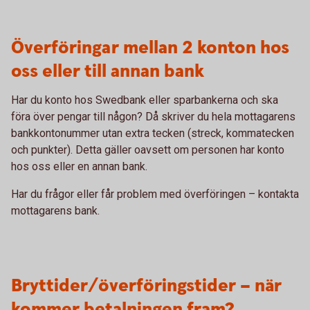
Överföringar mellan 2 konton hos
oss eller till annan bank
Har du konto hos Swedbank eller sparbankerna och ska
föra över pengar till någon? Då skriver du hela mottagarens
bankkontonummer utan extra tecken (streck, kommatecken
och punkter). Detta gäller oavsett om personen har konto
hos oss eller en annan bank.
Har du frågor eller får problem med överföringen – kontakta
mottagarens bank.
Bryttider/överföringstider – när
kommer betalningen fram?