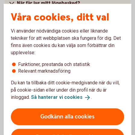
När får jag mitt lönebesked?
Våra cookies, ditt val
Jag kan inte logga in i Serviceportalen. Vad kan
det bero på?
Vi använder nödvändiga cookies eller liknande
tekniker för att webbplatsen ska fungera för dig. Det
Kan jag se mitt lönebesked i internetbanken?
finns även cookies du kan välja som förbättrar din
upplevelse:
Hur aktiverar jag digitala lönebesked och
Funktioner, prestanda och statistik
utbetalningsdokument?
Relevant marknadsföring
Behöver jag bli kund hos er för att kunna se
Du kan ta tillbaka ditt cookie-medgivande när du vill,
dokumenten?
på cookie-sidan eller under din profil när du är
inloggad.
Så hanterar vi
cookies
.
Kan jag få min lönespecifikation till andra
digitala brevlådor?
Godkänn alla cookies
Kan ni e-posta de digitala
utbetalningsdokumenten?