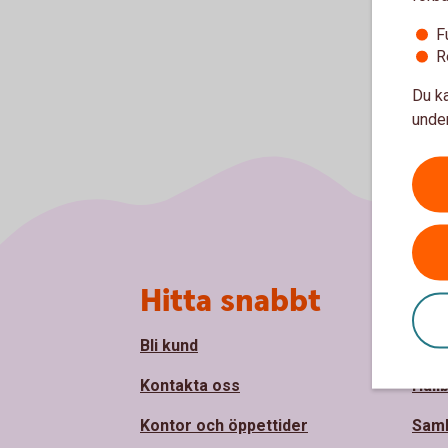
F
R
Du ka
under
Sidfot
Hitta snabbt
Om
Bli kund
Om Å
Kontakta oss
Håll
Kontor och öppettider
Sam