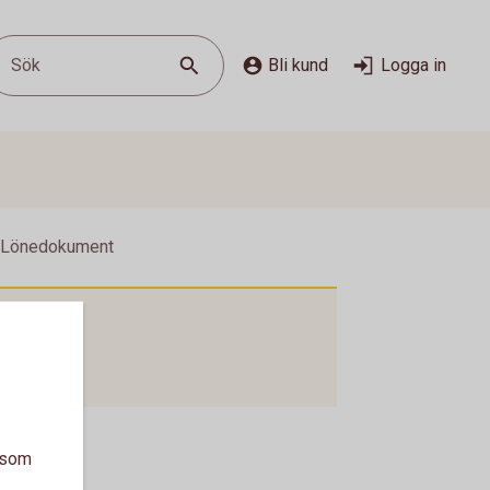
Sök
Bli kund
Logga in
 Lönedokument
a som