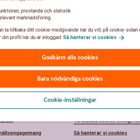
unktioner, prestanda och statistik
elevant marknadsföring
n ta tillbaka ditt cookie-medgivande när du vill, på cookie-sidan 
 din profil när du är inloggad.
Så hanterar vi
cookies
.
Godkänn alla cookies
Bara nödvändiga cookies
 oss
Säkerhet och
Cookie-inställningar
integritet
lems Sparbank
barhet
Ta tillbaka cookie-medgiva
hällsengagemang
Så hanterar vi cookies