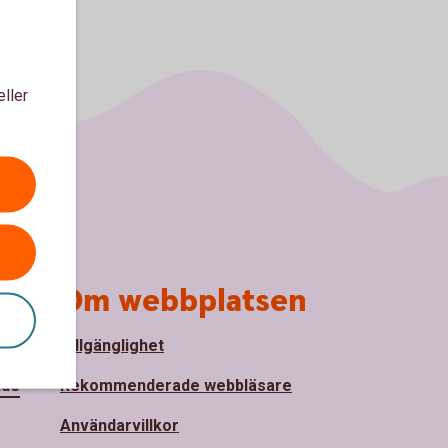
eller
Om webbplatsen
Tillgänglighet
nde
Rekommenderade webbläsare
Användarvillkor