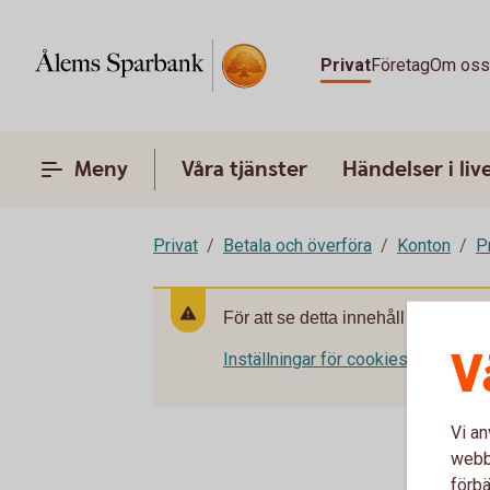
Privat
Företag
Om os
Meny
Våra tjänster
Händelser i liv
Privat
Betala och överföra
Konton
P
För att se detta innehåll behöver d
V
Inställningar för cookies
Vi an
webbp
förbä