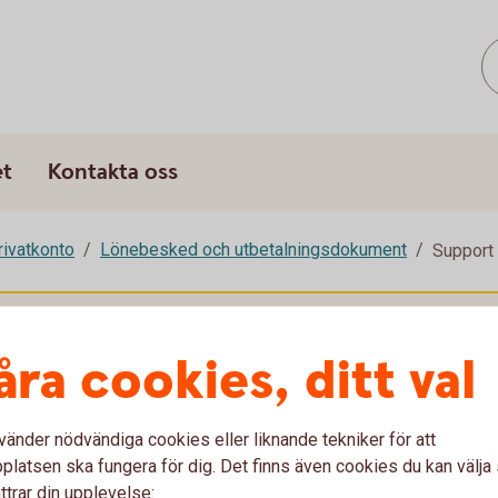
s
et
Kontakta oss
rivatkonto
Lönebesked och utbetalningsdokument
Support
u först godkänna cookies för Funktioner, prestanda och statistik.
åra cookies, ditt val
vänder nödvändiga cookies eller liknande tekniker för att
latsen ska fungera för dig. Det finns även cookies du kan välj
ttrar din upplevelse: