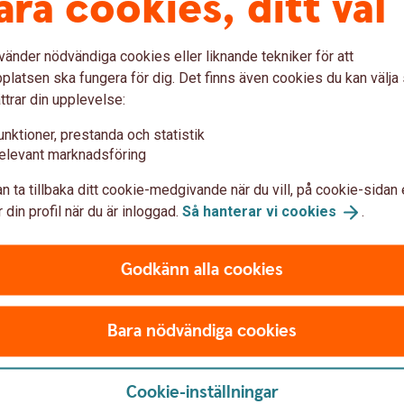
åra cookies, ditt val
Hur vet jag vad det är för kontotyp?
vänder nödvändiga cookies eller liknande tekniker för att
ningar och överföringar?
latsen ska fungera för dig. Det finns även cookies du kan välj
ttrar din upplevelse:
öring?
unktioner, prestanda och statistik
elevant marknadsföring
n ta tillbaka ditt cookie-medgivande när du vill, på cookie-sidan 
 din profil när du är inloggad.
Så hanterar vi
cookies
.
ende överföring
Godkänn alla cookies
Ring oss
Bara nödvändiga cookies
Öppet måndag-fredag 08.0
 konton i internetbanken.
(stängt storhelger)
Cookie-inställningar