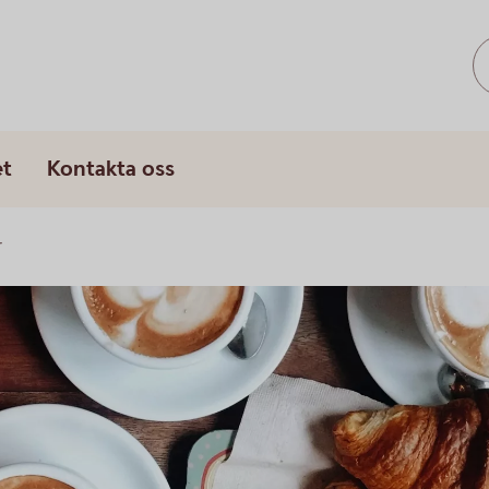
s
et
Kontakta oss
r