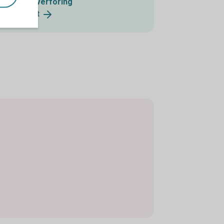
stående överföring
lefontjänst