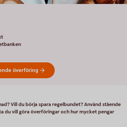
kt
rnetbanken
ående
överföring
nad? Vill du börja spara regelbundet? Använd stående
ta du vill göra överföringar och hur mycket pengar