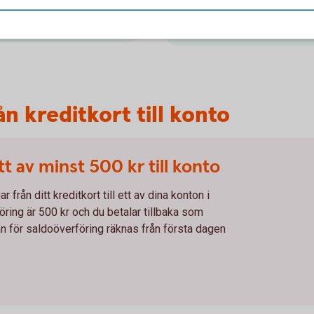
Ring 0499-487 50 om 
nde
överföring
Logga in och aktivera
te
n kreditkort till konto
tt av minst 500 kr till konto
från ditt kreditkort till ett av dina konton i
ring är 500 kr och du betalar tillbaka som
an för saldoöverföring räknas från första dagen