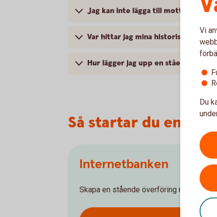
V
Jag kan inte lägga till mottagaren. 
Vi an
Var hittar jag mina historiska betal
webbp
förbä
Hur lägger jag upp en stående överf
F
R
Du ka
under
Så startar du en stå
Internetbanken
Skapa en stående överföring mellan olika