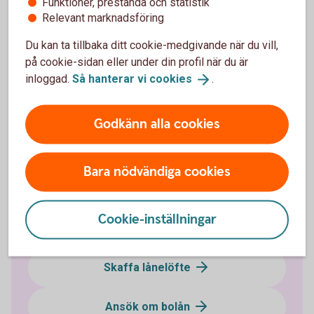
Funktioner, prestanda och statistik
Bolånedirektivet är ett EU-direktiv som innebär ett stärkt
Relevant marknadsföring
konsumentskydd. Syftet med direktivet är att du som kund
lättare ska förstå innehållet i ditt bolåneerbjudande.
Du kan ta tillbaka ditt cookie-medgivande när du vill,
på cookie-sidan eller under din profil när du är
inloggad.
Så hanterar vi
cookies
.
Bolånedirektivet
Godkänn alla cookies
Bara nödvändiga cookies
Låna till bostad
Cookie-inställningar
Räkna på bolån
Skaffa lånelöfte
Ansök om bolån