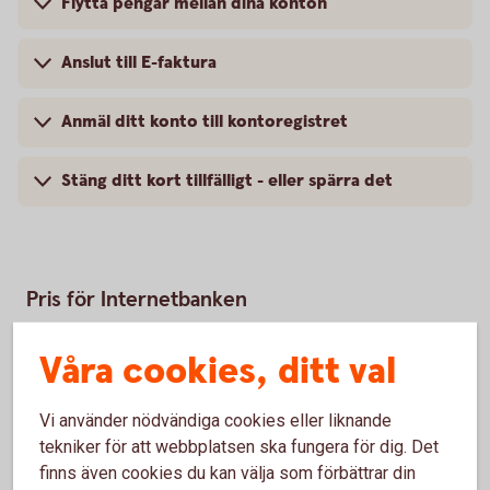
Flytta pengar mellan dina konton
Anslut till E-faktura
Anmäl ditt konto till kontoregistret
Stäng ditt kort tillfälligt - eller spärra det
Pris för Internetbanken
Våra cookies, ditt val
Årsavgift
0 kr
1
Vi använder nödvändiga cookies eller liknande
tekniker för att webbplatsen ska fungera för dig. Det
Årsavgift Internetbetalning
finns även cookies du kan välja som förbättrar din
300 kr
2