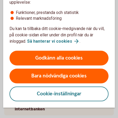
upplevelse:
Funktioner, prestanda och statistik
Pris för tillvalstjänster tillkommer.
Tillbaka
1
Relevant marknadsföring
Du kan ta tillbaka ditt cookie-medgivande när du vill,
Ingår utan kostnad i våra kundpaket.
Tillbaka
2
på cookie-sidan eller under din profil när du är
inloggad.
Så hanterar vi
cookies
.
Prislista betalningstjänster för
tillvalstjänster
Godkänn alla cookies
Mer om internetbanken
Bara nödvändiga cookies
För dig med enskild firma
Cookie-inställningar
Olika sätt att identifiera dig och logga in i
internetbanken