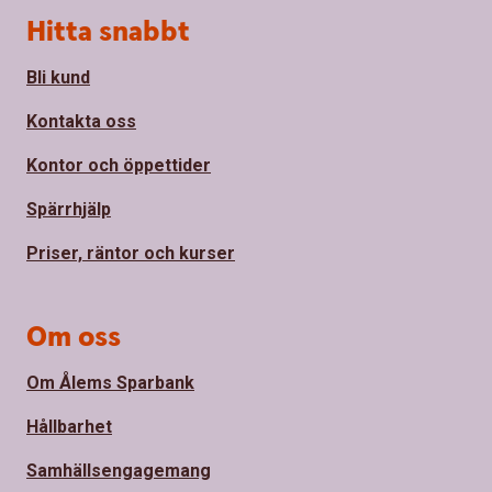
Sidfot
Hitta snabbt
Bli kund
Kontakta oss
Kontor och öppettider
Spärrhjälp
Priser, räntor och kurser
Om oss
Om Ålems Sparbank
Hållbarhet
Samhällsengagemang