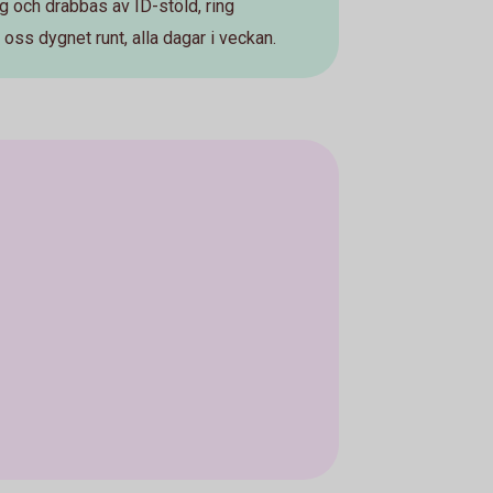
 och drabbas av ID-stöld, ring
 oss dygnet runt, alla dagar i veckan.