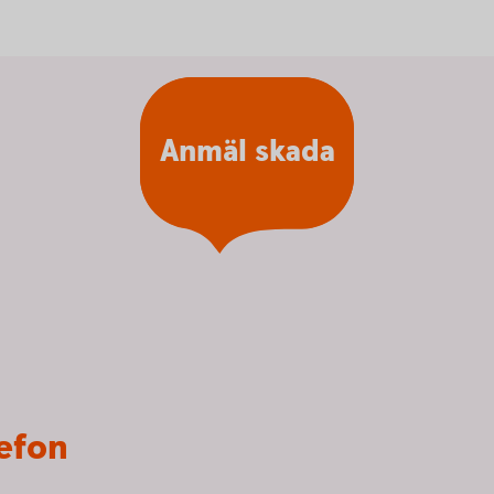
Anmäl skada
lefon