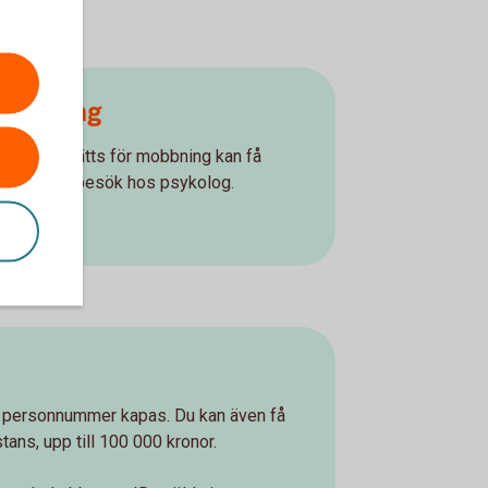
mobbning
år) som utsätts för mobbning kan få
pp till tio besök hos psykolog.
t personnummer kapas. Du kan även få
stans, upp till 100 000 kronor.