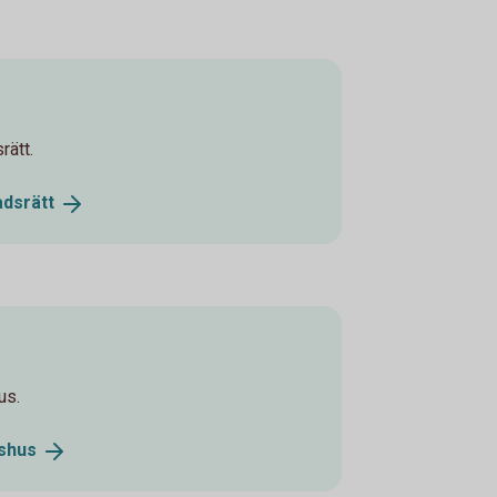
rätt.
adsrätt
us.
dshus