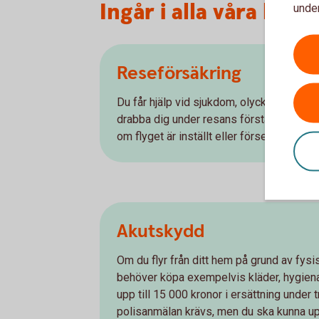
Ingår i alla våra hem
under
Reseförsäkring
Du får hjälp vid sjukdom, olycksfall och
drabba dig under resans första 45 dagar.
om flyget är inställt eller försenat.
Akutskydd
Om du flyr från ditt hem på grund av fysis
behöver köpa exempelvis kläder, hygienar
upp till 15 000 kronor i ersättning under 
polisanmälan krävs, men du ska kunna up