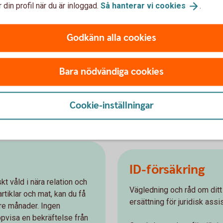
försäkringar
 din profil när du är inloggad.
Så hanterar vi
cookies
.
Godkänn alla cookies
Ersättning vid 
Bara nödvändiga cookies
 andra händelser som kan
Barn och unga (upp till 20 
 Du kan också få ersättning
ekonomisk ersättning och u
Cookie-inställningar
ID-försäkring
kt våld i nära relation och
Vägledning och råd om dit
tiklar och mat, kan du få
ersättning för juridisk assi
tre månader. Ingen
pvisa en bekräftelse från