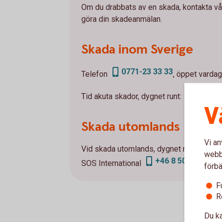
Om du drabbats av en skada, kontakta vår
göra din skadeanmälan.
Skada inom Sverige
0771-23 33 33
Telefon
, öppet vardag
0771-5
Tid akuta skador, dygnet runt:
V
Skada utomlands
Vi an
Vid skada utomlands, dygnet runt:
webbp
+46 8 50 51 40 08
SOS International
förbä
F
R
Du ka