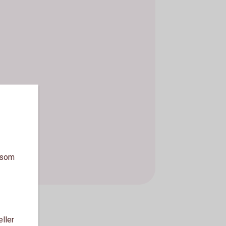
a som
eller