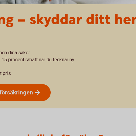
g – skyddar ditt he
och dina saker
 15 procent rabatt när du tecknar ny
t pris
örsäkringen