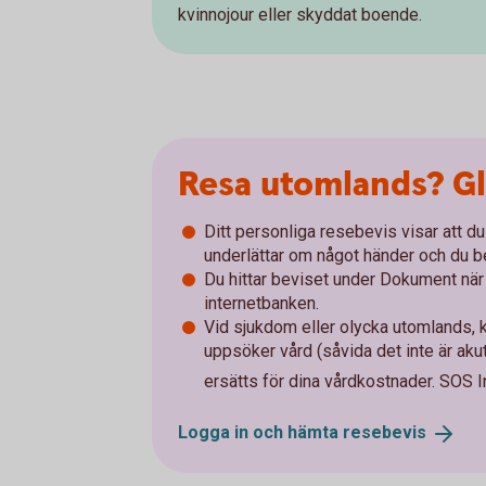
kvinnojour eller skyddat boende.
Resa utomlands? Gl
Ditt personliga resebevis visar att d
underlättar om något händer och du be
Du hittar beviset under Dokument när d
internetbanken.
Vid sjukdom eller olycka utomlands, k
uppsöker vård (såvida det inte är akut)
ersätts för dina vårdkostnader. SOS I
Logga in och hämta
resebevis