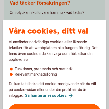
Vad täcker försäkringen?
Om olyckan skulle vara framme - vad täcks?
Vid olycka - vad täcker
hemförsäkringen
Våra cookies, ditt val
Vi använder nödvändiga cookies eller liknande
tekniker för att webbplatsen ska fungera för dig. Det
finns även cookies du kan välja som förbättrar din
Bra saker med hemförsäkringarna
upplevelse:
Funktioner, prestanda och statistik
Relevant marknadsföring
Mobbningsskydd utan kostnad
Du kan ta tillbaka ditt cookie-medgivande när du vill,
Mobbningsskydd ingår i Hem och Villahem och
på cookie-sidan eller under din profil när du är
gäller för barn och ungdomar under 20 år.
inloggad.
Så hanterar vi
cookies
.
Det innebär
mobbningsskyddet