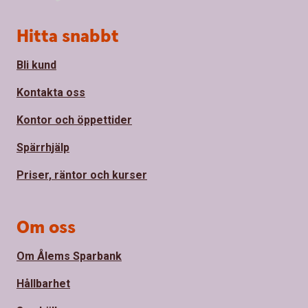
Sidfot
Hitta snabbt
Bli kund
Kontakta oss
Kontor och öppettider
Spärrhjälp
Priser, räntor och kurser
Om oss
Om Ålems Sparbank
Hållbarhet