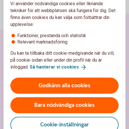
Vi använder nödvändiga cookies eller liknande
tekniker för att webbplatsen ska fungera för dig. Det
finns även cookies du kan välja som förbättrar din
upplevelse:
Funktioner, prestanda och statistik
Relevant marknadsföring
Sidfot
Hitta snabbt
Du kan ta tillbaka ditt cookie-medgivande när du vill,
på cookie-sidan eller under din profil när du är
Bli kund
inloggad.
Så hanterar vi
cookies
.
Kontakta oss
Godkänn alla cookies
Kontor och öppettider
Spärrhjälp
Bara nödvändiga cookies
Priser, räntor och kurser
Cookie-inställningar