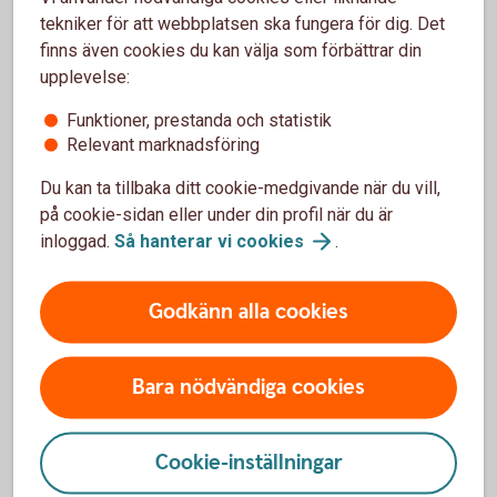
Frågor och svar om
tekniker för att webbplatsen ska fungera för dig. Det
sjukkapitalförsäkring
finns även cookies du kan välja som förbättrar din
upplevelse:
Vad kostar Trygga sjukkapitalförsäkring?
Funktioner, prestanda och statistik
Relevant marknadsföring
Vem kan teckna sjukkapitalförsäkringen?
Du kan ta tillbaka ditt cookie-medgivande när du vill,
på cookie-sidan eller under din profil när du är
Vad innebär det att göra en hälsoprövning?
inloggad.
Så hanterar vi
cookies
.
Hur avslutar jag min försäkring?
Godkänn alla cookies
Hur fungerar Samtalsstöd?
Bara nödvändiga cookies
Har du redan
Cookie-inställningar
sjukkapitalförsäkring?