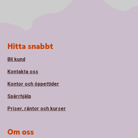
Sidfot
Hitta snabbt
Bli kund
Kontakta oss
Kontor och öppettider
Spärrhjälp
Priser, räntor och kurser
Om oss