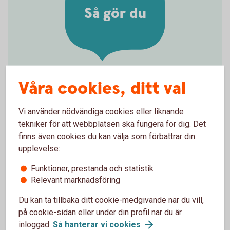
Så gör du
Våra cookies, ditt val
Aktivera kortet i butik eller
uttagsautomat
Vi använder nödvändiga cookies eller liknande
tekniker för att webbplatsen ska fungera för dig. Det
Valde du PIN-kod själv när du beställde ditt nya
finns även cookies du kan välja som förbättrar din
kort? Eller har du fått ett ersättningskort med samma
upplevelse:
PIN-kod som ditt tidigare kort? Då kan du börja
använda kortet direkt i uttagsautomat eller butik. Du
Funktioner, prestanda och statistik
gör det genom att stoppa in kortet i kortläsaren och
Relevant marknadsföring
ange din PIN-kod. Därefter kan du blippa kortet som
Du kan ta tillbaka ditt cookie-medgivande när du vill,
vanligt.
på cookie-sidan eller under din profil när du är
inloggad.
Så hanterar vi
cookies
.