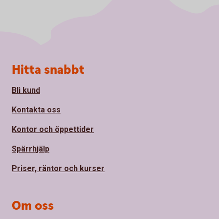
Sidfot
Hitta snabbt
Bli kund
Kontakta oss
Kontor och öppettider
Spärrhjälp
Priser, räntor och kurser
Om oss