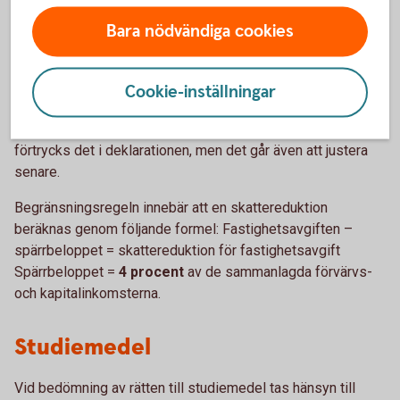
Kapitalinkomster kan påverka fastighetsavgiften.
Makar/sambor med lån på en fastighet och som omfattas
Bara nödvändiga cookies
av begränsningsregeln för fastighetsavgift bör se till att
inte en make har överskott och den andre har underskott av
kapital. Eftersom överskott av kapital räknas in i inkomsten
Cookie-inställningar
som ligger till grund för begränsningsregeln är det i så fall
det bättre att omfördela låneräntorna mellan er. Görs det nu
förtrycks det i deklarationen, men det går även att justera
senare.
Begränsningsregeln innebär att en skattereduktion
beräknas genom följande formel: Fastighetsavgiften –
spärrbeloppet = skattereduktion för fastighetsavgift
Spärrbeloppet =
4 procent
av de sammanlagda förvärvs-
och kapitalinkomsterna.
Studiemedel
Vid bedömning av rätten till studiemedel tas hänsyn till