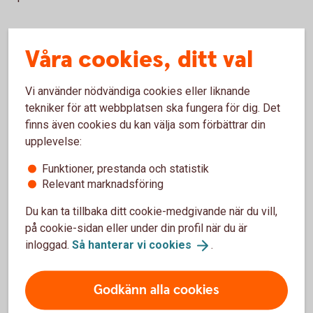
Fördela om räntebetalningarna
Våra cookies, ditt val
Är ni flera som delar på ett lån kan ni även passa på att se
över fördelningen av räntebetalningarna. Meddela banken
Vi använder nödvändiga cookies eller liknande
före årsskiftet hur räntorna ska betalas så kommer det
tekniker för att webbplatsen ska fungera för dig. Det
förtryckt i deklarationen. Det går även bra att ändra i
finns även cookies du kan välja som förbättrar din
samband med att man deklarerar.
upplevelse:
Tänk på att avdragsrätten för ränteutgifter över 100 000
Funktioner, prestanda och statistik
kronor är 21 procent. Har ni så höga ränteutgifter kan ni
Relevant marknadsföring
spara många tusenlappar genom att fördela om
Du kan ta tillbaka ditt cookie-medgivande när du vill,
räntebetalningarna.
på cookie-sidan eller under din profil när du är
inloggad.
Så hanterar vi
cookies
.
Begränsningsregeln för
pensionärers fastighetsavgift
Godkänn alla cookies