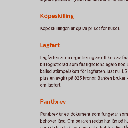
Köpeskilling
Köpeskillingen är själva priset för huset.
Lagfart
Lagfarten är en registrering av ett köp av 
bli registrerad som fastighetens ägare hos L
kallad stämpelskatt för lagfarten, just nu 1,
plus en avgift på 825 kronor. Banken brukar 
om lagfart.
Pantbrev
Pantbrev är ett dokument som fungerar som
behöver låna. Om säljaren redan har lån på h
som du kan ta över som säkerhet för dina lå