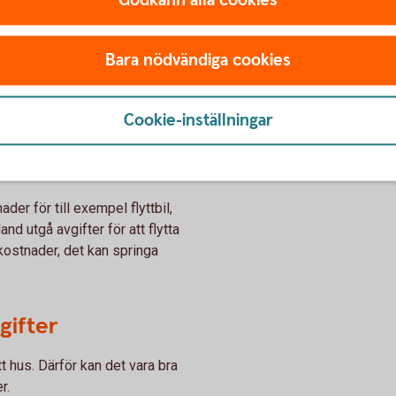
Godkänn alla cookies
r det bytas ut i nära framtid?
stem.
Bara nödvändiga cookies
nering.
are, vind och våtutrymmen.
 tid att åtgärda.
Cookie-inställningar
der för till exempel flyttbil,
and utgå avgifter för att flytta
ostnader, det kan springa
gifter
tt hus. Därför kan det vara bra
er.