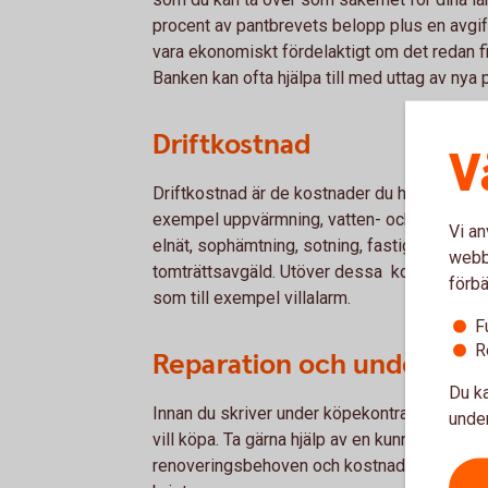
procent av pantbrevets belopp plus en avgift
vara ekonomiskt fördelaktigt om det redan f
Banken kan ofta hjälpa till med uttag av nya 
Driftkostnad
V
Driftkostnad är de kostnader du har för att ku
exempel uppvärmning, vatten- och avlopp, h
Vi an
elnät, sophämtning, sotning, fastighetsavgif
webbp
tomträttsavgäld. Utöver dessa kostnader ti
förbä
som till exempel villalarm.
F
R
Reparation och underhåll
Du ka
Innan du skriver under köpekontrakt var no
under
vill köpa. Ta gärna hjälp av en kunnig byggar
renoveringsbehoven och kostnaden för att åt