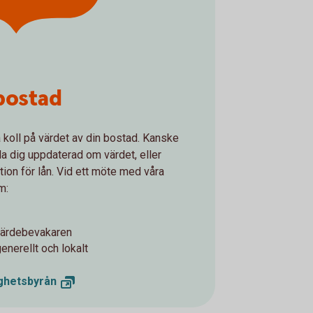
bostad
la koll på värdet av din bostad. Kanske
ålla dig uppdaterad om värdet, eller
ion för lån. Vid ett möte med våra
m:
 Värdebevakaren
nerellt och lokalt
ghetsbyrån