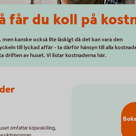
å får du koll på kos
 men kanske också lite läskigt då det kan vara den
nyckeln till lyckad affär - ta därför hänsyn till alla kostnad
a driften av huset. Vi listar kostnaderna här.
ader
Boka
set omfattar köpeskilling,
 besiktningsman.