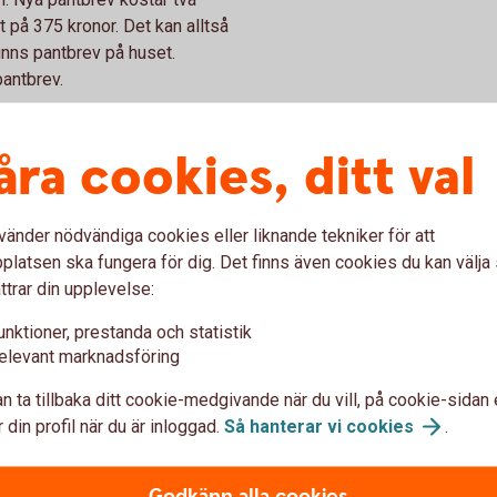
 på 375 kronor. Det kan alltså
inns pantbrev på huset.
pantbrev.
åra cookies, ditt val
nna bo i din bostad, till
ushållsel och kostnad för
vänder nödvändiga cookies eller liknande tekniker för att
t, villahemförsäkring och
latsen ska fungera för dig. Det finns även cookies du kan välj
llkommer ofta andra kostnader,
ttrar din upplevelse:
unktioner, prestanda och statistik
elevant marknadsföring
n ta tillbaka ditt cookie-medgivande när du vill, på cookie-sidan 
ga med att undersöka huset du
 din profil när du är inloggad.
Så hanterar vi
cookies
.
e för att uppskatta
gärda eventuella fel och