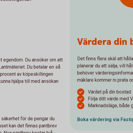
Värdera din 
Det finns flera skäl att hål
fast egendom. Du ansöker om att
planerar du att sälja, vill h
antmäteriet. Du betalar en så
behöver värderingsinformat
5 procent av köpeskillingen
mäklare kommer ni prata o
kunna hjälpa till med ansökan
Värdet på din bostad
Följa ditt värde med
Marknadsläge, både ge
 säkerhet för de pengar du
Boka värdering via
Fasti
uset kan det finnas pantbrev
n. Nya pantbrev kostar två