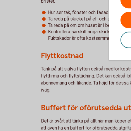
brister.
Hur ser tak, fönster och fasad ut? Behöve
Ta reda på skicket på el- och avloppssy
Ta reda på om om huset är i behov av drä
Kontrollera särskilt noga skicket på käll
Fuktskador är ofta kostsamma och tar lång
Flyttkostnad
Tänk på att själva flytten också medför kostna
flyttfirma och flyttstädning. Det kan också ibl
abonnemang och likande. Ta höjd för dessa k
iväg.
Buffert för oförutsedda ut
Det är svårt att tänka på allt när man köper e
att även ha en buffert för oförutsedda utgift