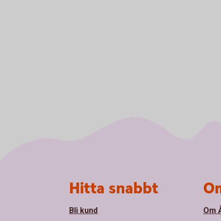
Sidfot
Hitta snabbt
Om
Bli kund
Om Å