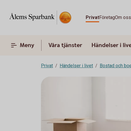
Privat
Företag
Om os
Meny
Våra tjänster
Händelser i liv
Privat
Händelser i livet
Bostad och bo