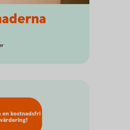
tnaderna
er
 en kostnadsfri
värdering!