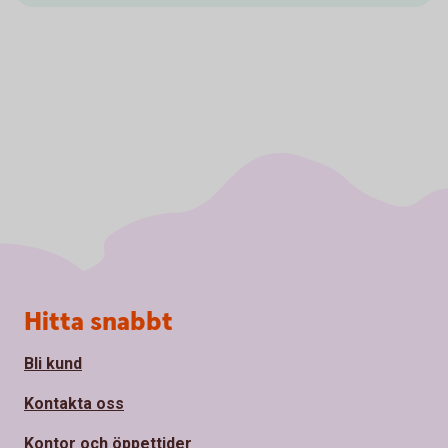
Sidfot
Hitta snabbt
Bli kund
Kontakta oss
Kontor och öppettider