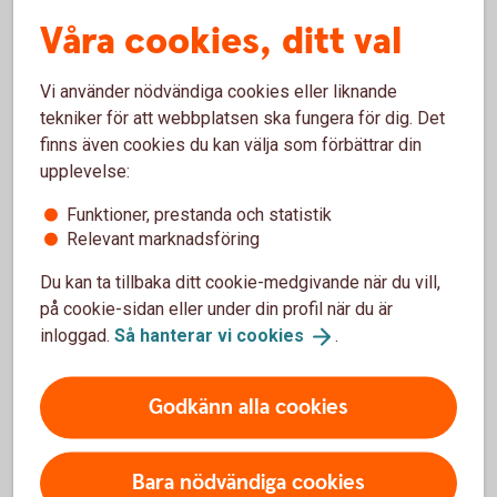
gäller för din specifika försäkring.
Våra cookies, ditt val
Hussvamp
Villkoren för ersättning varierar mycket mellan olika
Vi använder nödvändiga cookies eller liknande
försäkringar. Kolla upp vad som gäller för din
tekniker för att webbplatsen ska fungera för dig. Det
specifika försäkring.
finns även cookies du kan välja som förbättrar din
Byggnad och tomtmark
upplevelse:
Ger ersättning för stöld och skadegörelse på byggnad
Funktioner, prestanda och statistik
och tomtmark. Se upp med avdrag för ålder.
Relevant marknadsföring
Reseförsäkring
Du kan ta tillbaka ditt cookie-medgivande när du vill,
Täcker vanligtvis avbeställning av resa eller kostnader
på cookie-sidan eller under din profil när du är
på resan vid akut sjukdom och olycksfall. Dessutom
inloggad.
Så hanterar vi
cookies
.
ersätts försening av resenär eller bagage till resmålet
men här gäller alltid en viss karenstid. Det finns
Godkänn alla cookies
undantag gällande graviditet samt sjukdom före resan.
Reseförsäkring som ingår i hemförsäkringen täcker
vanligen en restid på max 45 dagar. Om du ska vara
Bara nödvändiga cookies
borta längre behöver du teckna en förlängd