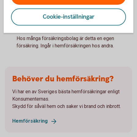
reseförsäkring. För att det förlängda reseskyddet ska
gälla måste du vanligen teckna och betala det innan
Cookie-inställningar
det ordinarie reseskyddet på 45 dagar upphört.
Båtförsäkring
Hos många försäkringsbolag är detta en egen
försäkring. Ingår i hemförsäkringen hos andra.
Behöver du hemförsäkring?
Vi har en av Sveriges bästa hemförsäkringar enligt
Konsumenternas.
Skydd för såväl hem och saker vi brand och inbrott.
Hemförsäkring