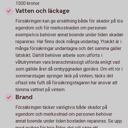
1500 kronor.
Vatten och läckage
Försäkringen kan ge ersättning både för skador på lös
egendom och för merkostnaden om personen
exempelvis behöver annat boende under tiden skadan
repareras. Här finns dock många undantag. Ytskikt är i
många försäkringar undantagna och det samma gäller
tätskikt. Därtill behöver arbete som utförts i
våtutrymmen vara branschmässigt utförda enligt vad
som gällde året då ombyggnaden gjordes. Om ett rör i
sommarstugan springer läck på vintern, täcks det
oftast inte fullt då försäkringstagaren har ansvar att
tömma vattnet på vintern.
Brand
Försäkringen täcker vanligtvis både skador på
egendom och merkostnad om personen behöver
annat boende under tiden bostaden repareras. Se upp
med avdrag för hög ålder, det vill säga att