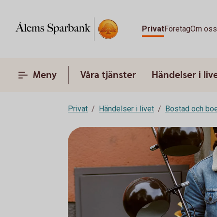
Privat
Företag
Om os
Meny
Våra tjänster
Händelser i liv
Privat
Händelser i livet
Bostad och bo