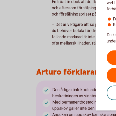
En tröst är dock att de flesta bosta
webbp
och eftersom försäljning och köp s
förbä
och försäljningspriset på din bosta
F
– Det är viktigare att se på förhåll
R
du behöver betala för din nya, än att
Du ka
fallande marknad är inte alltid negat
under
ofta mellanskillnaden, räknat i kron
Arturo förklarar kort
Den årliga räntekostnaden för att h
beskattningen av vinsten på en pe
Med permanentbostad menas den bo
uppskov gäller inte den som säljer 
Ansökan om uppskov kan ske senast 