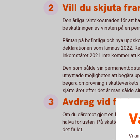
Vill du skjuta fr
Den årliga räntekostnaden för att h
beskattningen av vinsten på en per
Räntan på befintliga och nya uppsk
deklarationen som lämnas 2022. Reg
inkomståret 2021 inte kommer att ko
Den som sålde sin permanentbostad
utnyttjade möjligheten att begära 
begära omprövning i skatteverkets
sjätte året efter det år man sålde s
Avdrag vid förlus
V
Om du däremot gjort en förlust på di
halva förlusten. På skatteverket.se
det fallet.
Vi an