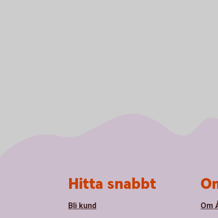
Sidfot
Hitta snabbt
Om
Bli kund
Om Å