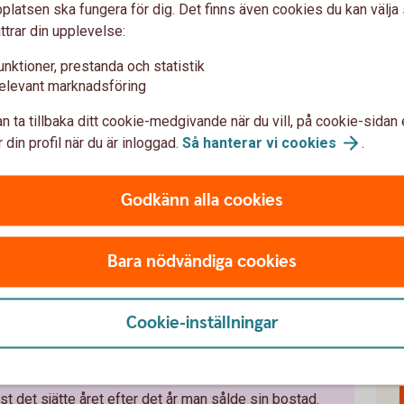
dsförsäljningar sker för att finanseria en ny bostad –
latsen ska fungera för dig. Det finns även cookies du kan välj
ker på samma marknad är det skillnaden mellan köp-
ttrar din upplevelse:
dsaffär som är det intressanta.
unktioner, prestanda och statistik
andet mellan vad du fick för din gamla bostad och vad
elevant marknadsföring
 stirra sig blind på exakta summor. Att sälja på en
n ta tillbaka ditt cookie-medgivande när du vill, på cookie-sidan 
ivt, särskilt inte om du köper en större bostad. Då blir
 din profil när du är inloggad.
Så hanterar vi
cookies
.
or, mindre, säger Arturo Arques.
Godkänn alla cookies
fattat:
Bara nödvändiga cookies
a uppskov togs bort 2021. Att skjuta upp
Cookie-inställningar
rmanentbostad kostar därmed inte något.
stad som du bor och är folkbokförd i. Reglerna om
en fritidsbostad.
det sjätte året efter det år man sålde sin bostad.