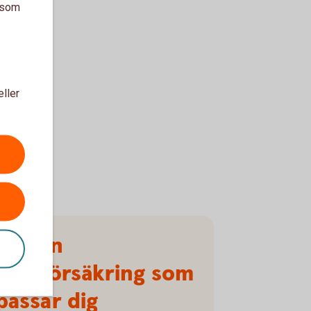
a som
eller
Välj en
hemförsäkring som
passar dig