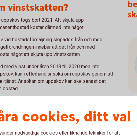
be
am vinstskatten?
sk
a uppskov togs bort 2021. Att skjuta upp
manentbostad kostar därmed inte något.
ov vid bostadsförsäljning slopades från och med
elförändringen innebär att det från och med
sta något att skjuta upp vinstskatten.
 med vinst under åren 2018 till 2020 men inte
uppskov, kan i efterhand ansöka om uppskov genom att
 e-tjänst. Ansökan om uppskov kan ske senast det
in bostad.
t
åra cookies, ditt val
n försäljning av privatbostad får du göra avdrag för
 kan du läsa mer om hur skattereduktionerna fungerar i
vänder nödvändiga cookies eller liknande tekniker för att