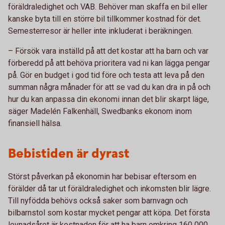
föräldraledighet och VAB. Behöver man skaffa en bil eller
kanske byta till en större bil tillkommer kostnad för det.
Semesterresor är heller inte inkluderat i beräkningen.
– Försök vara inställd på att det kostar att ha barn och var
förberedd på att behöva prioritera vad ni kan lägga pengar
på. Gör en budget i god tid före och testa att leva på den
summan några månader för att se vad du kan dra in på och
hur du kan anpassa din ekonomi innan det blir skarpt läge,
säger Madelén Falkenhäll, Swedbanks ekonom inom
finansiell hälsa.
Bebistiden är dyrast
Störst påverkan på ekonomin har bebisar eftersom en
förälder då tar ut föräldraledighet och inkomsten blir lägre.
Till nyfödda behövs också saker som barnvagn och
bilbarnstol som kostar mycket pengar att köpa. Det första
levnadsåret är kostnaden för att ha barn omkring 160 000