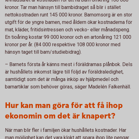
kronor. Tar man hänsyn till barnbidraget så blir i stället
nettokostnaden runt 145 000 kronor. Barnomsorg är en stor
utgift för de yngre barnen, med åldern ökar kostnaderna för
mat, kläder, fritidsintressen och vecko- eller månadspeng.
En tioåring kostar 99 000 kronor och en artonåring 121 000
kronor per år. (84 000 respektive 108 000 kronor med
hänsyn taget till barn/studiebidrag).
– Barnets första år känns mest i föräldrarnas plånbok. Dels
är hushållets inkomst lägre till följd av föräldraledighet,
samtidigt som det är många inköp av hjälpmedel och
barnartiklar som behöver göras, säger Madelén Falkenhäll.
Hur kan man göra för att få ihop
ekonomin om det är knapert?
När man blir fler i familjen ökar hushållets kostnader. Har
man möjlighet kan det vara klokt att spara ihop lite pengar