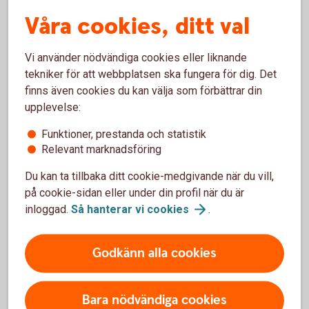
Är du i väntans tider? Skaffa dig ekonomiskt
skydd vid komplikationer under graviditeten,
Våra cookies, ditt val
förlossningen och tiden närmast efter.
Vi använder nödvändiga cookies eller liknande
Gravidförsäkring
tekniker för att webbplatsen ska fungera för dig. Det
finns även cookies du kan välja som förbättrar din
upplevelse:
Funktioner, prestanda och statistik
Relevant marknadsföring
Barnförsäkring
Du kan ta tillbaka ditt cookie-medgivande när du vill,
Vår barnförsäkring omfattar oförutsedda händelser
på cookie-sidan eller under din profil när du är
som kan inträffa under barnets uppväxt, såväl
inloggad.
Så hanterar vi
cookies
.
sjukdom som olycksfall. Den gäller dygnet runt och
kompletterar förskolans och skolans
Godkänn alla cookies
olycksfallsförsäkring.
Barnförsäkring
Bara nödvändiga cookies