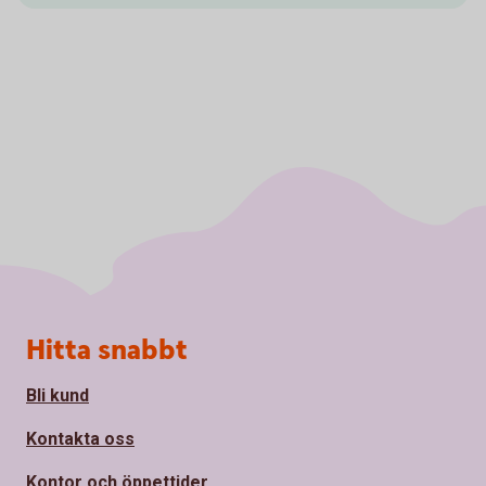
Sidfot
Hitta snabbt
Bli kund
Kontakta oss
Kontor och öppettider