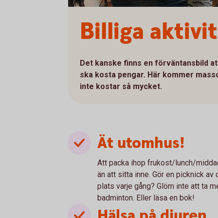
Billiga aktiv
Det kanske finns en förväntansbild at
ska kosta pengar. Här kommer massor 
inte kostar så mycket.
Ät utomhus!
Att packa ihop frukost/lunch/middag 
än att sitta inne. Gör en picknick av
plats varje gång? Glöm inte att ta m
badminton. Eller läsa en bok!
Hälsa på djuren