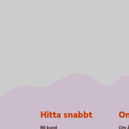
Sidfot
Hitta snabbt
Om
Bli kund
Om Å