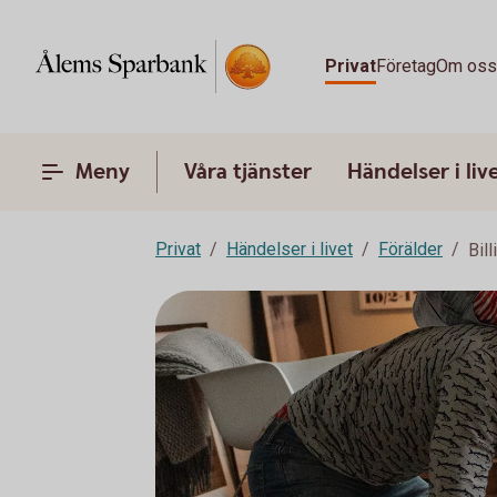
Privat
Företag
Om os
Meny
Våra tjänster
Händelser i liv
Privat
Händelser i livet
Förälder
Bil