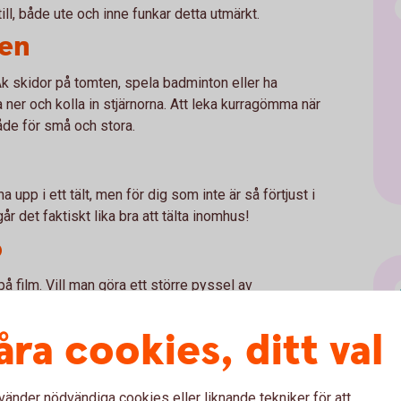
till, både ute och inne funkar detta utmärkt.
den
 Åk skidor på tomten, spela badminton eller ha
a ner och kolla in stjärnorna. Att leka kurragömma när
både för små och stora.
 upp i ett tält, men för dig som inte är så förtjust i
år det faktiskt lika bra att tälta inomhus!
o
å film. Vill man göra ett större pyssel av
jetter och vika strutar.
åra cookies, ditt val
igurer eller dockor i rollerna och sedan göra en film.
en app (det finns många som går att ladda ner gratis).
vänder nödvändiga cookies eller liknande tekniker för att