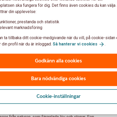
lt sätt att berätta en historia.
latsen ska fungera för dig. Det finns även cookies du kan välj
ttrar din upplevelse:
unktioner, prestanda och statistik
r både liten och stor. Har ni en liten trädgård, balkong
elevant marknadsföring
ill odling? Och vill ni ha mer snabba ryck är
n ta tillbaka ditt cookie-medgivande när du vill, på cookie-sidan 
.
 din profil när du är inloggad.
Så hanterar vi
cookies
.
ussla
ussel är något nästan alla oavsett ålder kan sysselsätta
Godkänn alla cookies
iddag
Bara nödvändiga cookies
så festligt, men om man dukar upp köket som för ett
ller varför inte laga en middag ihop. Tillsammans blir
Cookie-inställningar
en med dans till en gemensam spellista.
rejer från naturen, som färgglada löv och stenar. Sen