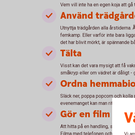
Vem vill inte ha en egen koja att gå 
Använd trädgår
Utnyttja trädgården alla årstiderna.
femkamp. Eller varför inte bara ligg
det har blivit mörkt, är spännande 
Tälta
Visst kan det vara mysigt att få vakna
småkryp eller om vädret är dåligt - g
Ordna hemmabi
Släck ner, poppa popcorn och kolla p
evenemanget kan man rita egna biobil
Gör en film
V
Att hitta på en handling, sätta rätt f
Filma med telefonen och redigera i 
Vi an