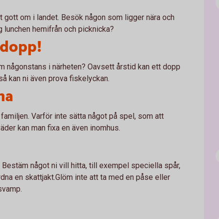
t gott om i landet. Besök någon som ligger nära och
ig lunchen hemifrån och picknicka?
t dopp!
mm någonstans i närheten? Oavsett årstid kan ett dopp
så kan ni även prova fiskelyckan.
na
amiljen. Varför inte sätta något på spel, som att
 väder kan man fixa en även inomhus.
Bestäm något ni vill hitta, till exempel speciella spår,
rdna en skattjakt.Glöm inte att ta med en påse eller
r svamp.