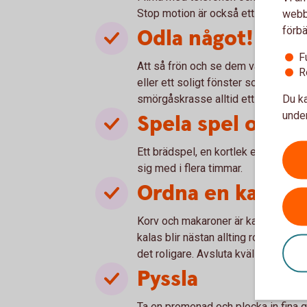
Stop motion är också ett kul och enke
webbp
förbä
Odla något!
F
Att så frön och se dem växa är kul fö
R
eller ett soligt fönster som passar t
Du ka
smörgåskrasse alltid ett säkert kort
under
Spela spel och p
Ett brädspel, en kortlek eller ett p
sig med i flera timmar.
Ordna en kalasm
Korv och makaroner är kanske inte 
kalas blir nästan allting roligare. E
det roligare. Avsluta kvällsmiddag
Pyssla
Ta en promenad och plocka in fina g