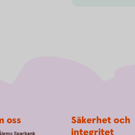
 oss
Säkerhet och
integritet
lems Sparbank