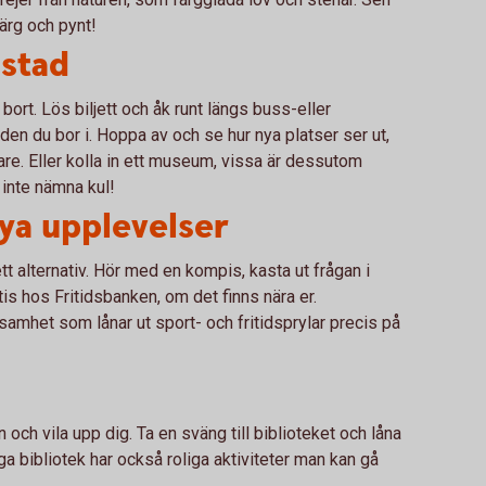
färg och pynt!
stad
ort. Lös biljett och åk runt längs buss-eller
aden du bor i. Hoppa av och se hur nya platser ser ut,
idare. Eller kolla in ett museum, vissa är dessutom
t inte nämna kul!
nya upplevelser
ett alternativ. Hör med en kompis, kasta ut frågan i
atis hos Fritidsbanken, om det finns nära er.
samhet som lånar ut sport- och fritidsprylar precis på
n och vila upp dig. Ta en sväng till biblioteket och låna
nga bibliotek har också roliga aktiviteter man kan gå