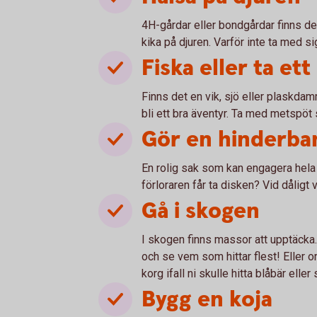
4H-gårdar eller bondgårdar finns de
kika på djuren. Varför inte ta med s
Fiska eller ta et
Finns det en vik, sjö eller plaskda
bli ett bra äventyr. Ta med metspöt 
Gör en hinderba
En rolig sak som kan engagera hela f
förloraren får ta disken? Vid dåligt
Gå i skogen
I skogen finns massor att upptäcka. 
och se vem som hittar flest! Eller o
korg ifall ni skulle hitta blåbär elle
Bygg en koja