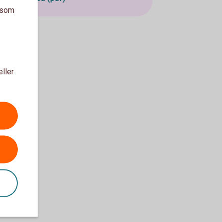
a som
eller