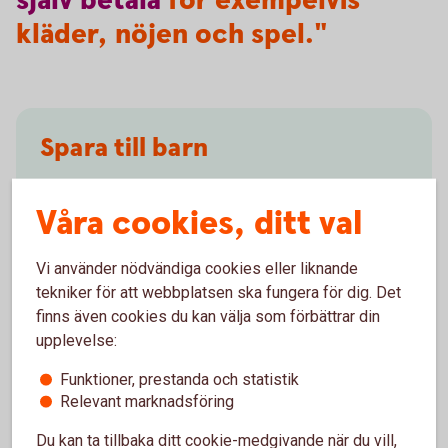
själv
betala
för exempelvis
kläder, nöjen och spel."
Spara till barn
Hur vill du spara till ditt barn?
Våra cookies, ditt val
Börja spara till
barn
Vi använder nödvändiga cookies eller liknande
tekniker för att webbplatsen ska fungera för dig. Det
finns även cookies du kan välja som förbättrar din
upplevelse:
Ungdomskonto
Funktioner, prestanda och statistik
Relevant marknadsföring
På kontot kan barn få in sina pengar och sköta sina
betalningar. Swish och bankkort kan kopplas till
Du kan ta tillbaka ditt cookie-medgivande när du vill,