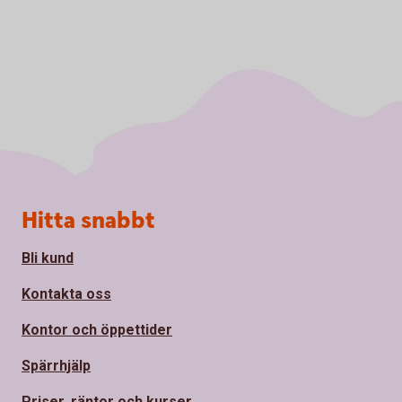
Sidfot
Hitta snabbt
Bli kund
Kontakta oss
Kontor och öppettider
Spärrhjälp
Priser, räntor och kurser