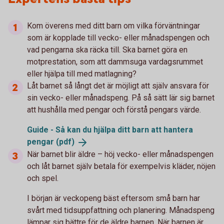
Kom överens med ditt barn om vilka förväntningar
som är kopplade till vecko- eller månadspengen och
vad pengarna ska räcka till. Ska barnet göra en
motprestation, som att dammsuga vardagsrummet
eller hjälpa till med matlagning?
Låt barnet så långt det är möjligt att själv ansvara för
sin vecko- eller månadspeng. På så sätt lär sig barnet
att hushålla med pengar och förstå pengars värde.
Guide - Så kan du hjälpa ditt barn att hantera
pengar
(pdf)
När barnet blir äldre – höj vecko- eller månadspengen
och låt barnet själv betala för exempelvis kläder, nöjen
och spel.
I början är veckopeng bäst eftersom små barn har
svårt med tidsuppfattning och planering. Månadspeng
lämpar sig bättre för de äldre barnen. När barnen är