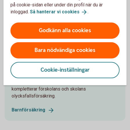
kontot. För barn och unga upp till 21 år.
på cookie-sidan eller under din profil när du är
inloggad.
Så hanterar vi
cookies
.
Ungdomskonto
Godkänn alla cookies
Bara nödvändiga cookies
Barnförsäkring
Vår barnförsäkring omfattar oförutsedda händelser
Cookie-inställningar
som kan inträffa under barnets uppväxt, såväl
sjukdom som olycksfall. Den gäller dygnet runt och
kompletterar förskolans och skolans
olycksfallsförsäkring.
Barnförsäkring