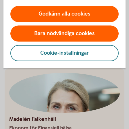
Ta kontroll över din ekonomi
Godkänn alla cookies
Det finns både verktyg och knep för att få bättre koll
på sin ekonomi.
Bara nödvändiga cookies
Checklista - Ta kontroll över ekonomin (pdf)
Utgiftskollen - ett digitalt
verktyg
Cookie-inställningar
Madelén Falkenhäll
Ekonom för Finansiell hälsa