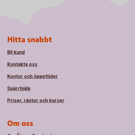
Sidfot
Hitta snabbt
Bli kund
Kontakta oss
Kontor och öppettider
Spärrhjälp
Priser, räntor och kurser
Om oss