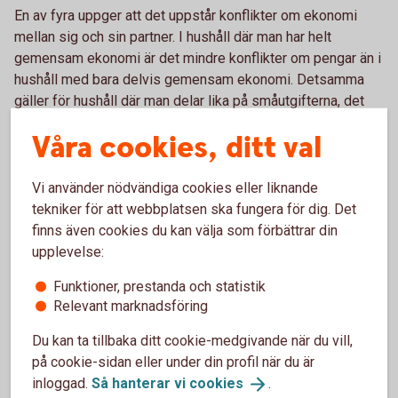
En av fyra uppger att det uppstår konflikter om ekonomi
mellan sig och sin partner. I hushåll där man har helt
gemensam ekonomi är det mindre konflikter om pengar än i
hushåll med bara delvis gemensam ekonomi. Detsamma
gäller för hushåll där man delar lika på småutgifterna, det
vill säga småinköp av till exempel vantar till barnen och
Våra cookies, ditt val
presenter till kalas. Just småutgifter är annars något som
kvinnor uppger att de i större utsträckning än männen
betalar mer av.
Vi använder nödvändiga cookies eller liknande
tekniker för att webbplatsen ska fungera för dig. Det
– Försök att även dela på alla småutgifterna, man kan till
finns även cookies du kan välja som förbättrar din
exempel ha ett gemensamt konto med varsitt kort till som
upplevelse:
man använder till den här typen av inköp. På så sätt kan man
slippa onödigt tjat och konflikter om pengar hemma, säger
Funktioner, prestanda och statistik
Relevant marknadsföring
Madelén Falkenhäll.
Du kan ta tillbaka ditt cookie-medgivande när du vill,
på cookie-sidan eller under din profil när du är
inloggad.
Så hanterar vi
cookies
.