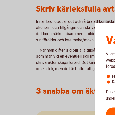
Skriv kärleksfulla avt
Innan bröllopet är det också bra att kontakta 
ekonomi och tillgångar och skriva eventuella
det finns särkullsbarn med i bilden eftersom
V
sin förälder och inte make/maka.
– När man gifter sig blir alla tillgångar ge
Vi an
som man vid en eventuell skilsmässa vill beh
webbp
skriva äktenskapsförord. Det kan kännas tråkig
förbä
om kärlek, men det är bättre att göra det nu 
F
R
3 snabba om äktens
Du ka
under