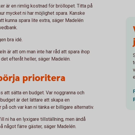
r är en rimlig kostnad för bröllopet. Titta på
hur mycket ni har möjlighet spara. Kanske
 att kunna spara lite extra, säger Madelén
Swedbank.
gen bra idé.
geln är att om man inte har råd att spara ihop
r det efteråt heller, säger Madelén.
v
örja prioritera
e
s att sätta en budget. Var noggranna och
 budget är det lättare att skapa en
 på och var kan ni tänka er billigare alternativ.
ll ni ha en lyxigare tillställning, men ändå
på något färre gäster, säger Madelén.