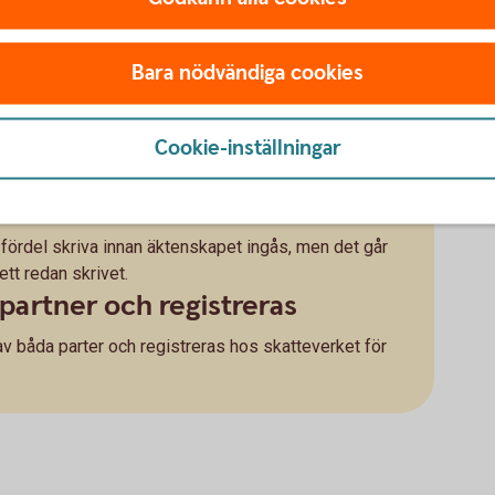
till hälften av alla gemensamma tillgångar, även det
Bara nödvändiga cookies
t. Det kallas giftorätt. Om man vill att vissa
elning, som görs vid skilsmässa, är det därför bra att
Cookie-inställningar
sådant kan man avtala om att till exempel den ena
da tillgångar ska hållas utanför en bodelning.
eller efter bröllopet
ördel skriva innan äktenskapet ingås, men det går
 ett redan skrivet.
partner och registreras
v båda parter och registreras hos skatteverket för