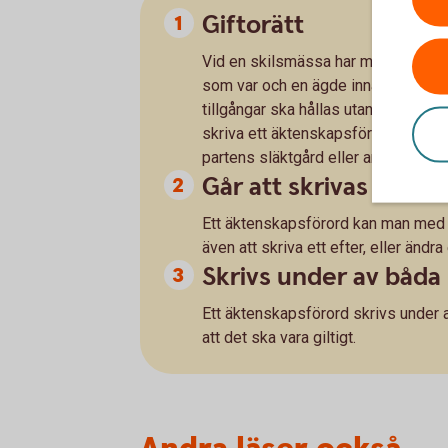
Giftorätt
Vid en skilsmässa har makarna rätt 
som var och en ägde innan giftermåle
tillgångar ska hållas utanför en bod
skriva ett äktenskapsförord. I ett 
partens släktgård eller andra enskil
Går att skrivas innan 
Ett äktenskapsförord kan man med f
även att skriva ett efter, eller ändra
Skrivs under av båda 
Ett äktenskapsförord skrivs under a
att det ska vara giltigt.