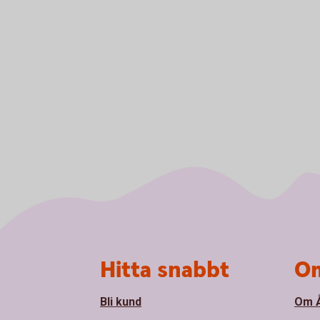
Sidfot
Hitta snabbt
Om
Bli kund
Om Å