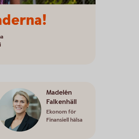
aderna!
na
i
Madelén
Falkenhäll
Ekonom för
Finansiell hälsa