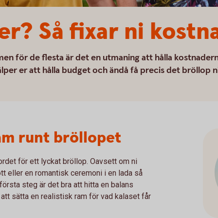
er? Så fixar ni kostn
men för de flesta är det en utmaning att hålla kostnader
lper er att hålla budget och ändå få precis det bröllop n
am runt bröllopet
ordet för ett lyckat bröllop. Oavsett om ni
t eller en romantisk ceremoni i en lada så
första steg är det bra att hitta en balans
att sätta en realistisk ram för vad kalaset får