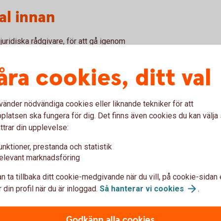
al innan
juridiska rådgivare, för att gå igenom
 avtal som behövs. Särskilt viktigt är det om
 det, om inget annat skrivs, är de som ärver
åra cookies, ditt val
mensamma och kanske finns det vissa delar
vänder nödvändiga cookies eller liknande tekniker för att
ålla inom släkten. Då kan det vara klokt att
latsen ska fungera för dig. Det finns även cookies du kan välj
t att göra det här i en tid när allt handlar
ttrar din upplevelse:
så är det gjort, säger Madelén.
unktioner, prestanda och statistik
elevant marknadsföring
kapsförord
n ta tillbaka ditt cookie-medgivande när du vill, på cookie-sidan 
 din profil när du är inloggad.
Så hanterar vi
cookies
.
Godkänn alla cookies