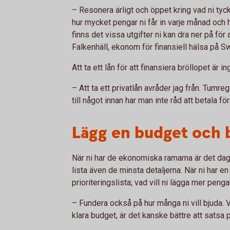
– Resonera ärligt och öppet kring vad ni tycke
hur mycket pengar ni får in varje månad och 
finns det vissa utgifter ni kan dra ner på för
Falkenhäll, ekonom för finansiell hälsa på 
Att ta ett lån för att finansiera bröllopet är in
– Att ta ett privatlån avråder jag från. Tumre
till något innan har man inte råd att betala fö
Lägg en budget och b
När ni har de ekonomiska ramarna är det dag
lista även de minsta detaljerna. När ni har en
prioriteringslista; vad vill ni lägga mer pengar
– Fundera också på hur många ni vill bjuda. Vi
klara budget, är det kanske bättre att satsa 