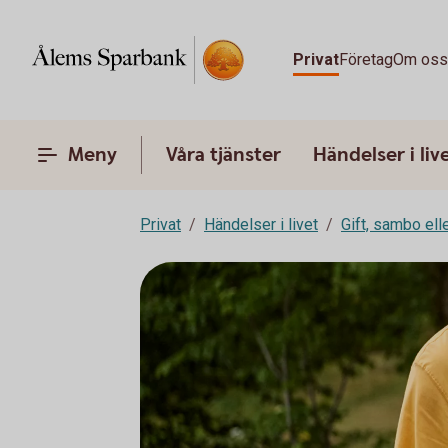
Privat
Företag
Om os
Meny
Våra tjänster
Händelser i liv
Privat
Händelser i livet
Gift, sambo ell