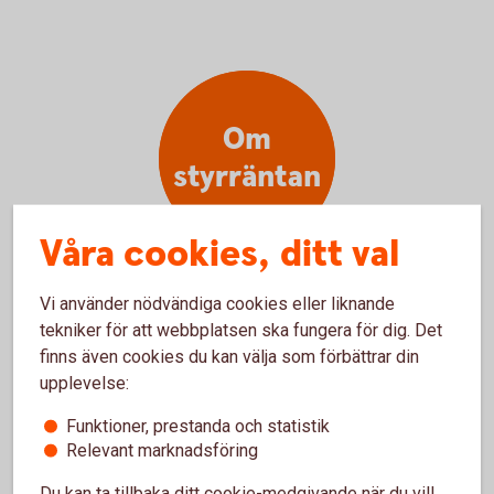
Om
styrräntan
Våra cookies, ditt val
Vi använder nödvändiga cookies eller liknande
tekniker för att webbplatsen ska fungera för dig. Det
finns även cookies du kan välja som förbättrar din
Vad är styrränta?
upplevelse:
Styrräntan är Riksbankens huvudsakliga
Funktioner, prestanda och statistik
penningpolitiska verktyg. Styrräntan styr till vilka
Relevant marknadsföring
räntor bankerna kan placera och låna pengar hos
Du kan ta tillbaka ditt cookie-medgivande när du vill,