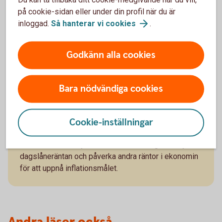
Riksbanken, vilket i sin tur påverkar bankernas in-
på cookie-sidan eller under din profil när du är
och utlåningsräntor
inloggad.
Så hanterar vi
cookies
.
Godkänn alla cookies
Från reporänta till styrränta
Bara nödvändiga cookies
2022 bytte Riksbanken namn på reporäntan till
styrräntan. Namnet reporänta kom från instrumentet
penningpolitiska repor som Riksbanken inte hade
Cookie-inställningar
använt sedan 2008. Det nya namnet styrränta
matchar räntans syfte bättre, det vill säga att styra
dagslåneräntan och påverka andra räntor i ekonomin
för att uppnå inflationsmålet.