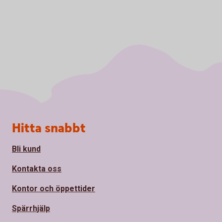
Sidfot
Hitta snabbt
Bli kund
Kontakta oss
Kontor och öppettider
Spärrhjälp