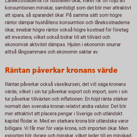
Lånekostnaderna för hushållen ökar, vilket får till följd att
konsumtionen minskar, samtidigt som det blir mer attraktivt
att spara, så sparandet ökar. På samma sätt som högre
räntor dämpar hushållens konsumtion och lånekostnaderna
ökar, innebär högre räntor också högre kostnad för företag
att investera, vilket också bidrar till att tillväxt och
ekonomisk aktivitet dämpas. Hjulen i ekonomin snurrar
alltså långsammare och ekonomin saktar av.
Räntan påverkar kronans värde
Räntan påverkar också växelkursen, det vill säga kronans
värde, vilket i sin tur påverkar export och import, som i sin
tur påverkar tillväxten och inflationen. En höjd ränta stärker
normalt den svenska kronan relativt andra valutor. Det blir
mer attraktivt att placera pengar i Sverige och utländskt
kapital flödar in. Med en starkare krona blir utländska varor
billigare. Vi får mer för varje krona, och importen ökar. Men
exporten blir dyrare och minskar, vilket leder till en minskad