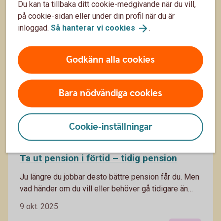
Du kan ta tillbaka ditt cookie-medgivande när du vill,
9 okt. 2025
utveckling i samhället? Har du anställda kan du även
på cookie-sidan eller under din profil när du är
låta dem göra skillnad. Häng med – vi förklarar hur
Pension
Sparande
inloggad.
Så hanterar vi
cookies
.
du kan påverka ditt pensionssparande.
Godkänn alla cookies
Bara nödvändiga cookies
Cookie-inställningar
Ta ut pension i förtid – tidig pension
Ju längre du jobbar desto bättre pension får du. Men
vad händer om du vill eller behöver gå tidigare än
pensionsålder vid 66 år (2024)? Vi jämför och
9 okt. 2025
förklarar.