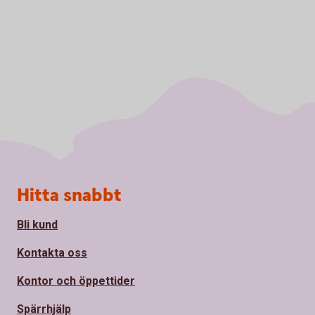
Sidfot
Hitta snabbt
Bli kund
Kontakta oss
Kontor och öppettider
Spärrhjälp