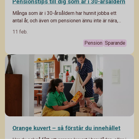
Pensionstips till dig som är i 30-årsåldern
Många som är i 30-årsåldern har hunnit jobba ett
antal år, och även om pensionen ännu inte är nära,
finns den nog mer på radarn än den gjorde i 20-
11 feb.
årsåldern. Här är pensionstipsen till dig som 30-
åring.
Pension
Sparande
Orange kuvert – så förstår du innehållet