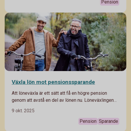
Pension
Växla lön mot pensionssparande
Att löneväxla är ett sätt att få en högre pension
genom att avstå en del av lönen nu. Löneväxlingen
görs på bruttolönen och innebär att man avstår lön nu
9 okt. 2025
för att i stället ta ut när man gått i pension. Det
beskattas vid uttag. Läs mer om det kan vara något
Pension
Sparande
för dig.