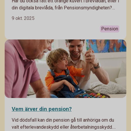
Har du också fått ett orange kuvert i brevlådan, eller i
din digitala brevlåda, från Pensions­myndigheten?
Tillhör du kanske de som inte ens öppnar kuvertet?
9 okt. 2025
Du är inte ensam, många upplever att pension är
svårt att förstå. Därför går vi igenom innehållet, punkt
Pension
för punkt.
Vem ärver din pension?
Vid dödsfall kan din pension gå till anhöriga om du
valt efterlevandeskydd eller återbetalningsskydd.