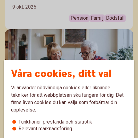
Annars går pengarna tillbaka till pensionssystemet.
9 okt. 2025
Anpassa skyddet efter din livssituation – vi guidar
dig i vad du bör tänka på.
Pension
Familj
Dödsfall
Våra cookies, ditt val
Vi använder nödvändiga cookies eller liknande
tekniker för att webbplatsen ska fungera för dig. Det
Så väljer du mer hållbart för din pension
finns även cookies du kan välja som förbättrar din
upplevelse:
från jobbet
Funktioner, prestanda och statistik
Visste du att du kan göra aktiva val för din
Relevant marknadsföring
tjänstepension genom olika fondval? Och visste du
att du kan välja fonder som bidrar till en mer hållbar