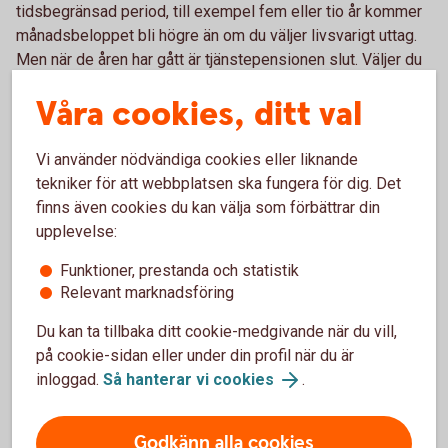
tidsbegränsad period, till exempel fem eller tio år kommer
månadsbeloppet bli högre än om du väljer livsvarigt uttag.
Men när de åren har gått är tjänstepensionen slut. Väljer du
livsvarigt uttag blir månadsutbetalningen lägre men du får
Våra cookies, ditt val
pengar varje månad livet ut.
Har du jobbat hos flera olika arbetsgivare som har betalat in
Vi använder nödvändiga cookies eller liknande
till tjänstepension kommer dina utbetalningar att komma
tekniker för att webbplatsen ska fungera för dig. Det
från flera olika håll.
finns även cookies du kan välja som förbättrar din
upplevelse:
Eget sparande
Funktioner, prestanda och statistik
Relevant marknadsföring
De flesta som har arbetat heltid ett helt arbetsliv kan räkna
med omkring 70-75 procent av sin slutlön i pension. Vill du
Du kan ta tillbaka ditt cookie-medgivande när du vill,
ha högre pension eller kunna vara flexibel med när och hur
på cookie-sidan eller under din profil när du är
du vill gå i pension, kan du även behöva ha ett privat
inloggad.
Så hanterar vi cookies
.
pensionssparande.
Godkänn alla cookies