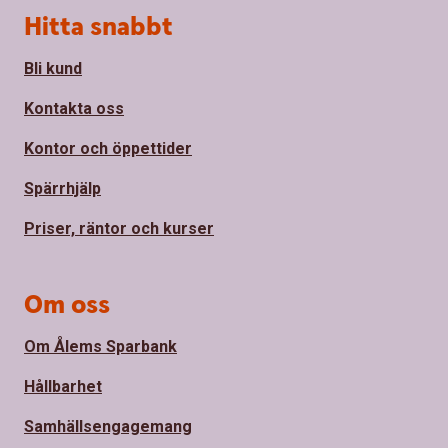
Sidfot
Hitta snabbt
Bli kund
Kontakta oss
Kontor och öppettider
Spärrhjälp
Priser, räntor och kurser
Om oss
Om Ålems Sparbank
Hållbarhet
Samhällsengagemang