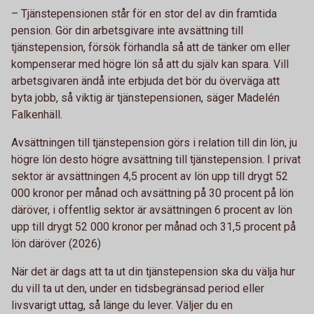
– Tjänstepensionen står för en stor del av din framtida
pension. Gör din arbetsgivare inte avsättning till
tjänstepension, försök förhandla så att de tänker om eller
kompenserar med högre lön så att du själv kan spara. Vill
arbetsgivaren ändå inte erbjuda det bör du överväga att
byta jobb, så viktig är tjänstepensionen, säger Madelén
Falkenhäll.
Avsättningen till tjänstepension görs i relation till din lön, ju
högre lön desto högre avsättning till tjänstepension. I privat
sektor är avsättningen 4,5 procent av lön upp till drygt 52
000 kronor per månad och avsättning på 30 procent på lön
däröver, i offentlig sektor är avsättningen 6 procent av lön
upp till drygt 52 000 kronor per månad och 31,5 procent på
lön däröver (2026)
När det är dags att ta ut din tjänstepension ska du välja hur
du vill ta ut den, under en tidsbegränsad period eller
livsvarigt uttag, så länge du lever. Väljer du en