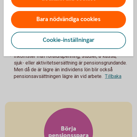
Garantipension
Har du haft liten eller ingen arbetsinkomst under livet har du
Bara nödvändiga cookies
rätt till garantipension. Den baseras främst på hur stor din
inkomstpension är och hur länge du bott i Sverige, men
även ditt civilstånd.
Cookie-inställningar
Inkomster från föräldrapenning, studier, a-kassa,
1
sjuk- eller aktivitetsersättning är pensionsgrundande.
Men då de är lägre än individens lön blir också
pensionsavsättningen lägre än vid arbete.
Tillbaka
Börja
pensionsspara