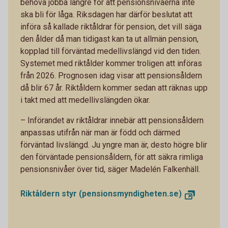
behöva jobba längre för att pensionsnivåerna inte
ska bli för låga. Riksdagen har därför beslutat att
införa så kallade riktåldrar för pension, det vill säga
den ålder då man tidigast kan ta ut allmän pension,
kopplad till förväntad medellivslängd vid den tiden.
Systemet med riktålder kommer troligen att införas
från 2026. Prognosen idag visar att pensionsåldern
då blir 67 år. Riktåldern kommer sedan att räknas upp
i takt med att medellivslängden ökar.
– Införandet av riktåldrar innebär att pensionsåldern
anpassas utifrån när man är född och därmed
förväntad livslängd. Ju yngre man är, desto högre blir
den förväntade pensionsåldern, för att säkra rimliga
pensionsnivåer över tid, säger Madelén Falkenhäll.
Riktåldern styr (pensionsmyndigheten.se)