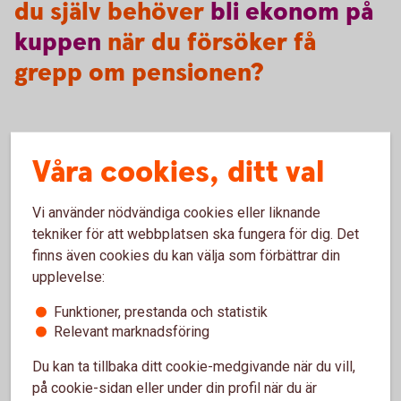
du själv behöver
bli
ekonom
på
kuppen
när du försöker få
grepp om pensionen?
Börja med att göra en självkoll på läget genom att besöka
Våra cookies, ditt val
minpension.
se
. Där kan du se precis hur dina
uträkningar ser ut och vad du kommer att få ut när du går i
Vi använder nödvändiga cookies eller liknande
pension.
tekniker för att webbplatsen ska fungera för dig. Det
finns även cookies du kan välja som förbättrar din
upplevelse:
Pension
Funktioner, prestanda och statistik
Relevant marknadsföring
Läs mer om olika områden inom pension.
Du kan ta tillbaka ditt cookie-medgivande när du vill,
på cookie-sidan eller under din profil när du är
Pension - mer
information