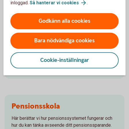
inloggad.
Så hanterar vi
cookies
.
Godkänn alla cookies
Börja pensionsspara
Bara nödvändiga cookies
Låt oss hjälpa dig att komma igång med
pensionssparandet till din framtida pension!
Cookie-inställningar
Pensionsspara - räkna ut din
pension
Pensionsskola
Här berättar vi hur pensionssystemet fungerar och
hur du kan tänka avseende ditt pensionssparande.