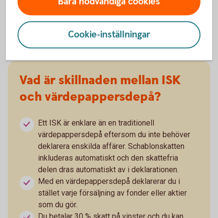
Bara nödvändiga cookies
Du betalar skatt på ditt sparande på ISK
oavsett om värdet har ökat eller minskat.
Cookie-inställningar
Vad är skillnaden mellan ISK
och värdepappersdepå?
Ett ISK är enklare än en traditionell
värdepappersdepå eftersom du inte behöver
deklarera enskilda affärer. Schablonskatten
inkluderas automatiskt och den skattefria
delen dras automatiskt av i deklarationen.
Med en värdepappersdepå deklarerar du i
stället varje försäljning av fonder eller aktier
som du gör.
Du betalar 30 % skatt på vinster och du kan