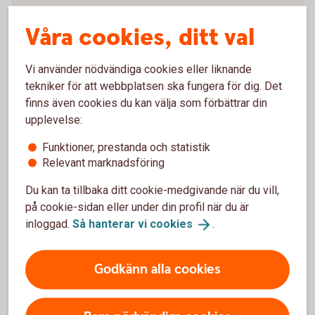
Våra cookies, ditt val
Vi använder nödvändiga cookies eller liknande
Vad är ett ISK?
tekniker för att webbplatsen ska fungera för dig. Det
finns även cookies du kan välja som förbättrar din
Ett investeringssparkonto är en sparform där
upplevelse:
du på ett enkelt sätt kan spara i fonder och
Funktioner, prestanda och statistik
aktier.
Relevant marknadsföring
Du kan sälja fonder och aktier utan att behöva
redogöra för dem i din deklaration. Du betalar
Du kan ta tillbaka ditt cookie-medgivande när du vill,
alltså inte skatt om du säljer något med vinst
på cookie-sidan eller under din profil när du är
eller får utdelning. I stället betalar du en årlig
inloggad.
Så hanterar vi
cookies
.
schablonskatt baserad på genomsnittet av
kontots värde vid kvartalsskiften och de
Godkänn alla cookies
insättningar du gjort under året.
Skulle du göra en förlust på dina värdepapper
kan du inte göra avdrag för dem.