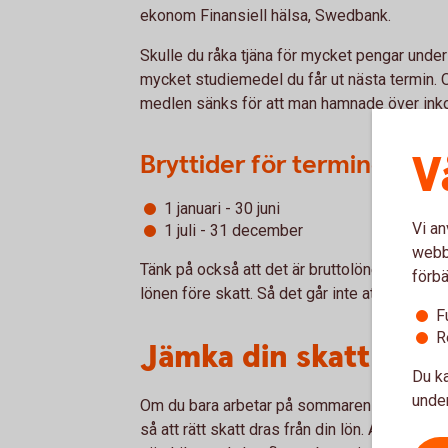
ekonom Finansiell hälsa, Swedbank.
Skulle du råka tjäna för mycket pengar under
mycket studiemedel du får ut nästa termin. O
medlen sänks för att man hamnade över ink
V
Bryttider för terminerna ä
1 januari - 30 juni
Vi an
1 juli - 31 december
webbp
Tänk på också att det är bruttolönen som räk
förbä
lönen före skatt. Så det går inte att titta 
F
R
Jämka din skatt och 
Du ka
under
Om du bara arbetar på sommaren eller helger
så att rätt skatt dras från din lön. Annars kan 