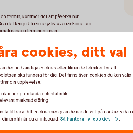
 en termin, kommer det att påverka hur
ch det kan ju bli en negativ överraskning om
omstgränsen terminen innan.
åra cookies, ditt val
r:
vänder nödvändiga cookies eller liknande tekniker för att
latsen ska fungera för dig. Det finns även cookies du kan välj
nas när du anger din inkomst, det vill säga
ttrar din upplevelse:
på summan som kommer in på ditt konto.
unktioner, prestanda och statistik
elevant marknadsföring
få rätt skatteavdrag
n ta tillbaka ditt cookie-medgivande när du vill, på cookie-sidan 
 din profil när du är inloggad.
Så hanterar vi cookies
.
na, kan det vara bra att ansöka om jämkning
skatteavdraget bli för stort eller för lågt,