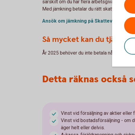
särskilt om du har flera arbetsgivare eller f
Med jämkning betalar du rätt skatt från börja
Ansök om jämkning på Skatteverket
Så mycket kan du tjäna uta
År 2025 behöver du inte betala någon skatt 
Detta räknas också 
Vinst vid försäljning av aktier eller
Vinst vid bostadsförsäljning - om 
äger helt eller delvis.
A-kassa, föräldrapenning och sjuk