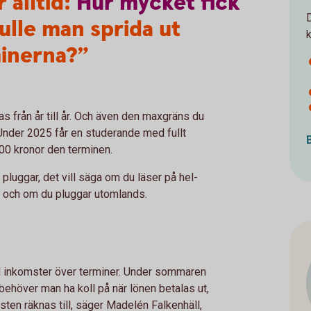
 alltid:
Hur
mycket
fick
ulle man sprida ut
k
inerna?”
s från år till år. Och även den maxgräns du
. Under 2025 får en studerande med fullt
000 kronor den terminen.
luggar, det vill säga om du läser på hel-
rn och om du pluggar utomlands.
ed inkomster över terminer. Under sommaren
behöver man ha koll på när lönen betalas ut,
sten räknas till, säger Madelén Falkenhäll,