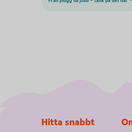
Från plugg till jobb – tänk på det här
Sidfot
Hitta snabbt
Om