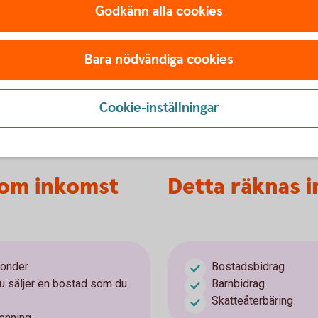
år både lön och skattepliktig barnpension.
Godkänn alla cookies
n.
Bara nödvändiga cookies
n att betala skatt
Cookie-inställningar
om du tjänar under 24 873 kronor.
som inkomst
Detta räknas 
 fonder
Bostadsbidrag
du säljer en bostad som du
Barnbidrag
Skatteåterbäring
penning