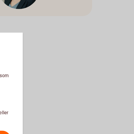
a som
eller