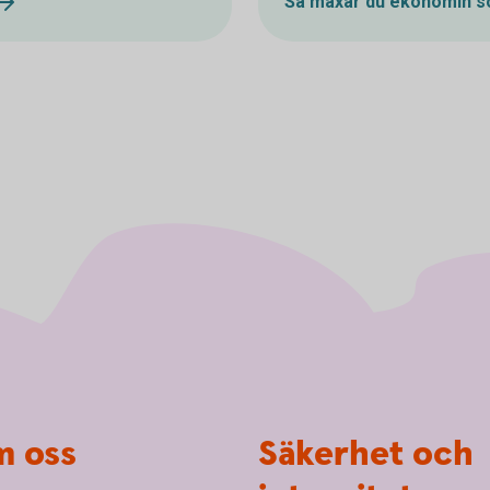
Så maxar du ekonomin s
 oss
Säkerhet och