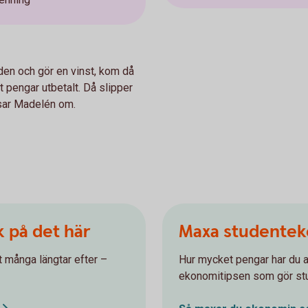
iden och gör en vinst, kom då
tt pengar utbetalt. Då slipper
ipsar Madelén om.
k på det här
Maxa studente
ot många längtar efter –
Hur mycket pengar har du a
ekonomitipsen som gör st