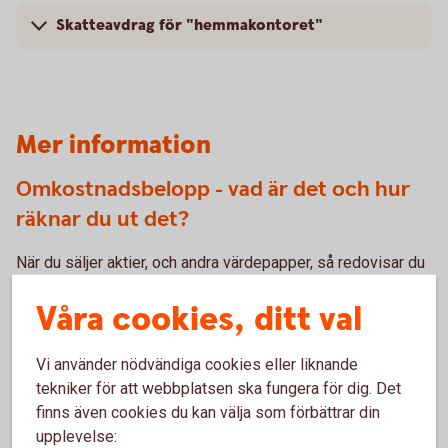
Skatteavdrag för "hemmakontoret"
Mer information
Omkostnadsbelopp - vad är det och hur
räknar du ut det?
När du säljer aktier, och andra värdepapper, så redovisar du
försäljningen i din deklaration. I samband med detta ska du
Våra cookies, ditt val
räkna ut och fylla i omkostnadsbeloppet för din försäljning.
Omkostnadsbeloppet är summan av dina
Vi använder nödvändiga cookies eller liknande
anskaffningsutgifter - oftast det belopp du sammanlagt har
tekniker för att webbplatsen ska fungera för dig. Det
betalat för dina värdepapper. Du behöver ditt
finns även cookies du kan välja som förbättrar din
försäljningspris och ditt omkostnadsbelopp när du ska
upplevelse:
räkna ut vinst eller förlust.