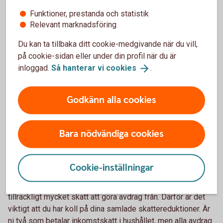
Funktioner, prestanda och statistik
Om du har ett investeringsparkonto (ISK) behöver du inte
Relevant marknadsföring
redovisa kapitalvinst eller kapitalförlust. Detta då dina
tillgångar på ISK schablonbeskattas.
Du kan ta tillbaka ditt cookie-medgivande när du vill,
på cookie-sidan eller under din profil när du är
Du kan räkna ut omkostnadsbelopp på två sätt, antingen
inloggad.
Så hanterar vi
cookies
.
med hjälp av genomsnittsmetoden eller med hjälp av
schablonmetoden. Läs mer på Skatteverkets webbplats.
Godkänn alla cookies
Räkna ut ditt omkostnadsbelopp
(skatteverket.se)
Bara nödvändiga cookies
Har du betalat tillräckligt mycket skatt för
att få reduktion?
Cookie-inställningar
För att få skattereduktion för till exempel rut- och
rotarbeten samt installation av grön teknik måste du ha
tillräckligt mycket skatt att göra avdrag från. Därför är det
viktigt att du har koll på dina samlade skattereduktioner. Är
ni två som betalar inkomstskatt i hushållet, men alla avdrag