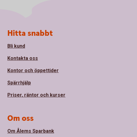
Sidfot
Hitta snabbt
Bli kund
Kontakta oss
Kontor och öppettider
Spärrhjälp
Priser, räntor och kurser
Om oss
Om Ålems Sparbank