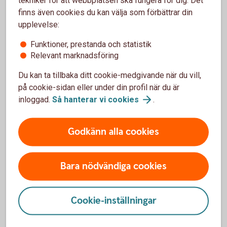
finns även cookies du kan välja som förbättrar din
upplevelse:
Funktioner, prestanda och statistik
Relevant marknadsföring
Du kan ta tillbaka ditt cookie-medgivande när du vill,
på cookie-sidan eller under din profil när du är
inloggad.
Så hanterar vi
cookies
.
Rapport om den
Godkänn alla cookies
privatekonomiska förmågan
och kunskapen i Sverige
Bara nödvändiga cookies
Index för finansiell hälsa - läs
Cookie-inställningar
hela rapporten (pdf)