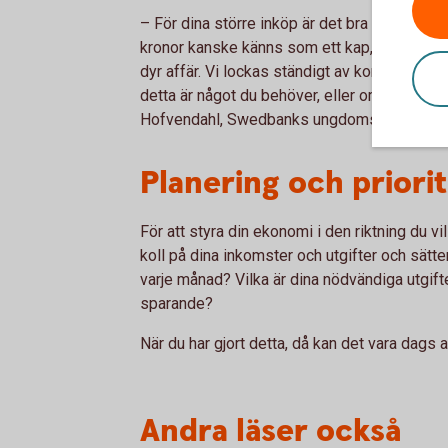
– För dina större inköp är det bra att tänka 
kronor kanske känns som ett kap, men använd
dyr affär. Vi lockas ständigt av konsumtion, 
detta är något du behöver, eller om du bara 
Hofvendahl, Swedbanks ungdomsekonom.
Planering och priori
För att styra din ekonomi i den riktning du vil
koll på dina inkomster och utgifter och sätte
varje månad? Vilka är dina nödvändiga utgifte
sparande?
När du har gjort detta, då kan det vara dags 
Andra läser också