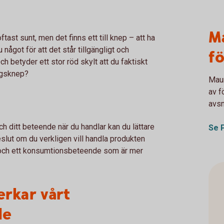
Ma
ftast sunt, men det finns ett till knep – att ha
 något för att det står tillgängligt och
fö
h betyder ett stor röd skylt att du faktiskt
ingsknep?
Maur
av f
avsn
 ditt beteende när du handlar kan du lättare
Se 
slut om du verkligen vill handla produkten
i och ett konsumtionsbeteende som är mer
erkar vårt
de