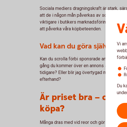
Sociala mediers dragningskraft är stark, sär
att de i någon mån påverkas av sociala medier
viktigare i butikers marknadsföringsstrategi
V
att påverka våra köpbeteenden.
Vi an
Vad kan du göra själv?
webbp
förbä
Kan du scrolla förbi sponsrade annonser på 
gång du kommer över en annons som är så där
F
tidigare? Eller blir jag övertygad med ett b
R
efterhand?
Du ka
under
Är priset bra – och ä
köpa?
Många dras med vid reor och gör impulsköp