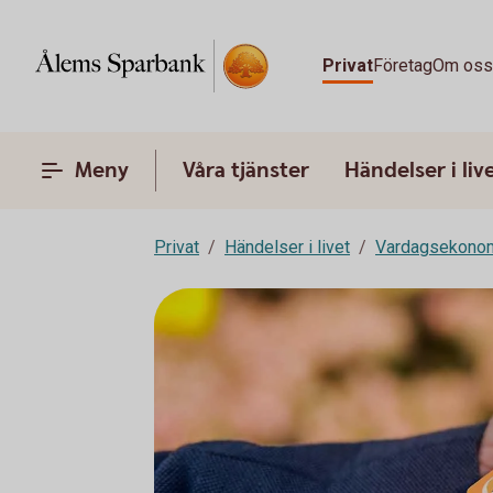
Privat
Företag
Om os
Meny
Våra tjänster
Händelser i liv
Privat
Händelser i livet
Vardagsekono