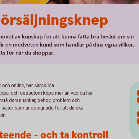
 försäljningsknep
hovet av kunskap för att kunna fatta bra beslut om sin
blir en medveten kund som handlar på dina egna villkor,
ätts för när du shoppar.
k och online, har särskilda
t köpa, och dessutom köpa mer än vad du har
örstå deras tankar, behov, problem och
 sajter som är designade för att du ska
kön.
teende - och ta kontroll