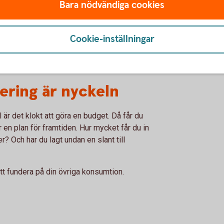
Bara nödvändiga cookies
kostnad per användning. Ett par skor för 300
er du dem bara ett par gånger blir det en
via flera kanaler. Försök att fundera på om
Cookie-inställningar
rycks med av bra marknadsföring, säger Julia
tering är nyckeln
l är det klokt att göra en budget. Då får du
r en plan för framtiden. Hur mycket får du in
r? Och har du lagt undan en slant till
att fundera på din övriga konsumtion.