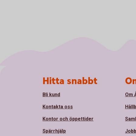
Sidfot
Hitta snabbt
Om
Bli kund
Om Å
Kontakta oss
Håll
Kontor och öppettider
Sam
Spärrhjälp
Jobb