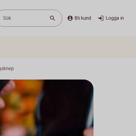
Sök
Bli kund
Logga in
ngsknep