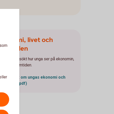
Ekonomi, livet och
a som
framtiden
Vi har undersökt hur unga ser på ekonomin,
livet och framtiden.
eller
Rapport om ungas ekonomi och
livsval (pdf)