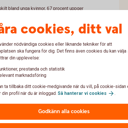
skilt bland unga kvinnor, 67 procent uppger
 när de shoppar. Influensers har blivit allt
er eftersom de har visat ha en stark förmåga
åra cookies, ditt val
vänder nödvändiga cookies eller liknande tekniker för att
latsen ska fungera för dig. Det finns även cookies du kan välj
ttrar din upplevelse:
dina sociala medier? Fråga dig själv nästa
 övertygande - är detta något jag ville ha
unktioner, prestanda och statistik
ra försäljningsknep som jag kommer ånga i
elevant marknadsföring
n ta tillbaka ditt cookie-medgivande när du vill, på cookie-sidan 
 din profil när du är inloggad.
Så hanterar vi cookies
.
r varan verkligen värd att
Godkänn alla cookies
 som de sedan ångar.