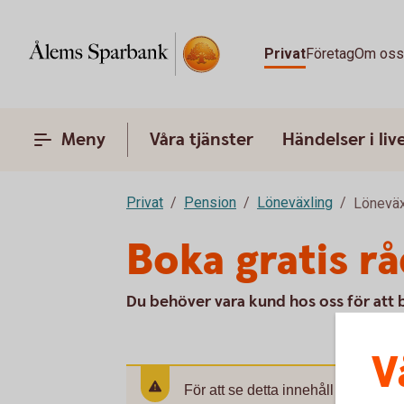
Privat
Företag
Om os
Meny
Våra tjänster
Händelser i liv
Privat
Pension
Löneväxling
Löneväx
Boka gratis r
Du behöver vara kund hos oss för att b
V
För att se detta innehåll behöver d