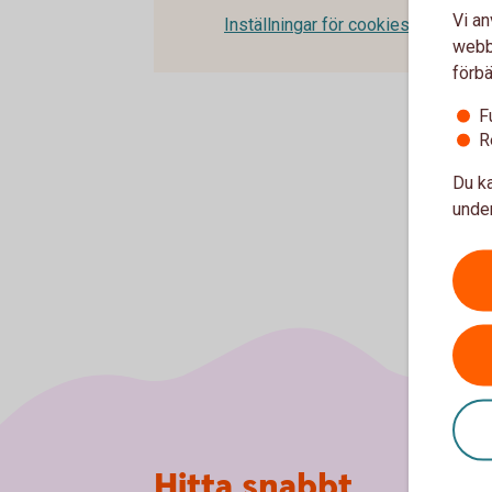
Vi an
Inställningar för cookies
webbp
förbä
F
R
Du ka
under
Sidfot
Hitta snabbt
Om