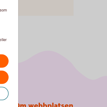
a som
eller
Om webbplatsen