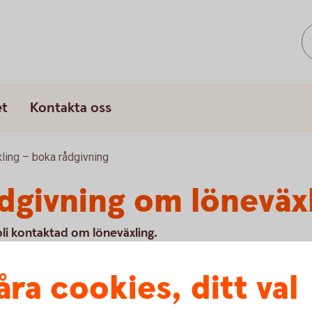
s
et
Kontakta oss
ling – boka rådgivning
ådgivning om löneväx
li kontaktad om löneväxling.
åra cookies, ditt val
u först godkänna cookies för Funktioner, prestanda och statistik.