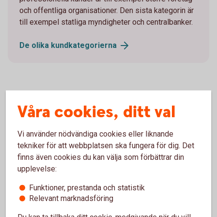
och offentliga organisationer. Den sista kategorin är
till exempel statliga myndigheter och centralbanker.
De olika
kundkategorierna
Våra cookies, ditt val
Frågor och svar om
passandebedömning
Vi använder nödvändiga cookies eller liknande
tekniker för att webbplatsen ska fungera för dig. Det
Varför kallar banken mig icke-professionell? Är
finns även cookies du kan välja som förbättrar din
inte det att nedvärdera mig?
upplevelse:
Funktioner, prestanda och statistik
Vad är en icke-professionell kund?
Relevant marknadsföring
Vad är en professionell kund?
Du kan ta tillbaka ditt cookie-medgivande när du vill,