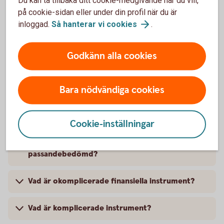
på cookie-sidan eller under din profil när du är
inloggad.
Så hanterar vi
cookies
.
Vad är en jämbördig motpart?
Vad är passandebedömning?
Godkänn alla cookies
Hur går en passandebedömning till?
Bara nödvändiga cookies
Om jag inte vill passandebedömas?
Cookie-inställningar
Finns det någon ångermöjlighet på
internetbanken om jag inte vill vara
passandebedömd?
Vad är okomplicerade finansiella instrument?
Vad är komplicerade instrument?