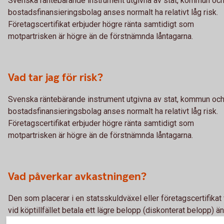
Svenska räntebärande instrument utgivna av stat, kommun oc
bostadsfinansieringsbolag anses normalt ha relativt låg risk.
Företagscertifikat erbjuder högre ränta samtidigt som
motpartrisken är högre än de förstnämnda låntagarna.
Vad tar jag för risk?
Svenska räntebärande instrument utgivna av stat, kommun oc
bostadsfinansieringsbolag anses normalt ha relativt låg risk.
Företagscertifikat erbjuder högre ränta samtidigt som
motpartrisken är högre än de förstnämnda låntagarna.
Vad påverkar avkastningen?
Den som placerar i en statsskuldväxel eller företagscertifikat 
vid köptillfället betala ett lägre belopp (diskonterat belopp) ä
han erhåller när statsskuldväxeln förfaller. Mellanskillnaden ut