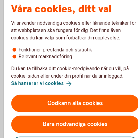
Våra cookies, ditt val
avkastningen på statsskuldväxeln.
Vi använder nödvändiga cookies eller liknande tekniker för
För- och nackdelar med
att webbplatsen ska fungera för dig. Det finns även
cookies du kan välja som förbättrar din upplevelse:
Penningmarknadsinstrument
Funktioner, prestanda och statistik
Relevant marknadsföring
Fördelar
Du kan ta tillbaka ditt cookie-medgivande när du vill, på
cookie-sidan eller under din profil när du är inloggad.
Kortsiktig placering med lägre risk jämfört med obligation
Så hanterar vi
cookies
.
med längre löptider.
Mycket hög likviditet.
Avkastningen är känd i förväg.
Godkänn alla cookies
Nackdelar
Bara nödvändiga cookies
Ger i regel en låg värdestegring – kort löptid ger låg ränta.
Finns en risk att man kan förlora insatt kapital om låntagar