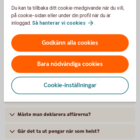
Ring oss
Du kan ta tillbaka ditt cookie-medgivande när du vill,
Öppet mån, tis, ons, fre 10.00-15:00. Torsdagar
på cookie-sidan eller under din profil när du är
10:00-18:00. Stängt helger och röda dagar.
inloggad.
Så hanterar vi
cookies
.
Ring 0499-487 50
Godkänn alla cookies
Bara nödvändiga cookies
Vanliga frågor och svar
Cookie-inställningar
Är det avdragsgillt?
Måste man deklarera affärerna?
Går det ta ut pengar när som helst?