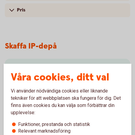
Pris
Skaffa IP-depå
Besök oss
Våra cookies, ditt val
Välkommen till ett av våra kontor så hjälper vi dig.
Vi använder nödvändiga cookies eller liknande
Hitta ditt
bankkontor
tekniker för att webbplatsen ska fungera för dig. Det
finns även cookies du kan välja som förbättrar din
upplevelse:
Funktioner, prestanda och statistik
Relevant marknadsföring