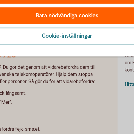
Bara nödvändiga cookies
Be
Cookie-inställningar
ba
 7726
Hitt
om k
? Du gör det genom att vidarebefordra dem till
kont
venska telekomoperatörer. Hjälp dem stoppa
fler personer. Så gör du för att vidarebefordra:
Hit
yck långsamt.
"Mer".
befordra fejk-sms:et.