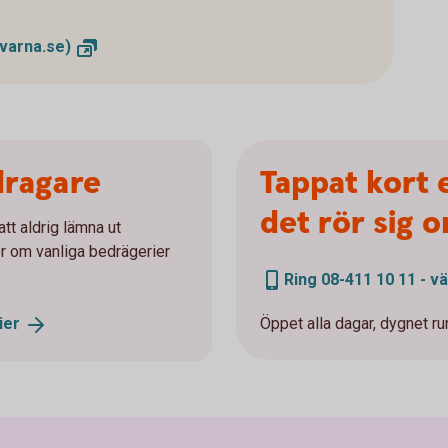
ivarna.se)
dragare
Tappat kort e
det rör sig 
att aldrig lämna ut
r om vanliga bedrägerier
Ring 08-411 10 11 - väl
ier
Öppet alla dagar, dygnet run