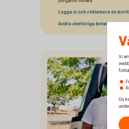
pengarna tillbaka.
Logga in och reklamera en
kort
Andra obehöriga betaltransakti
V
Vi an
webbp
förbä
F
R
Du ka
under