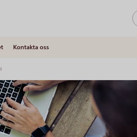
s
et
Kontakta oss
i