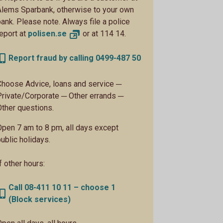
Ålems Sparbank, otherwise to your own
bank. Please note. Always file a police
report at
polisen.
se
or at 114 14.
Report fraud by calling 0499-487 50
Choose Advice, loans and service ─
Private/Corporate ─ Other errands ─
Other questions.
Open 7 am to 8 pm, all days except
public holidays.
f other hours:
Call 08-411 10 11 – choose 1
(Block services)