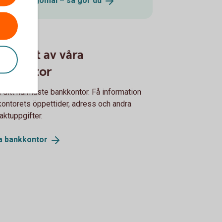
Lämna klagomål – så gör
du
sök ett av våra
nkkontor
a ditt närmaste bankkontor. Få information
ontorets öppettider, adress och andra
aktuppgifter.
ta
bankkontor