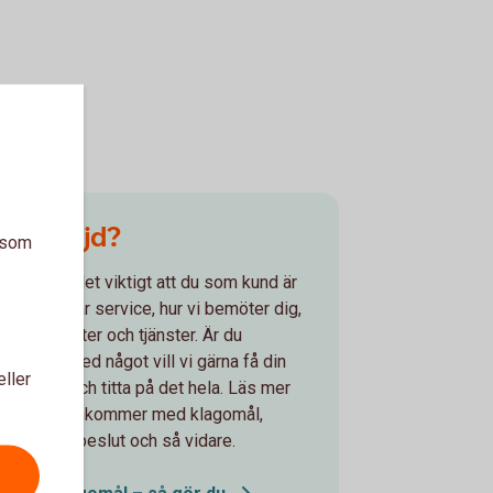
Inte nöjd?
a som
För oss är det viktigt att du som kund är
nöjd med vår service, hur vi bemöter dig,
våra produkter och tjänster. Är du
missnöjd med något vill vi gärna få din
eller
feedback och titta på det hela. Läs mer
om hur du inkommer med klagomål,
överklagar beslut och så vidare.