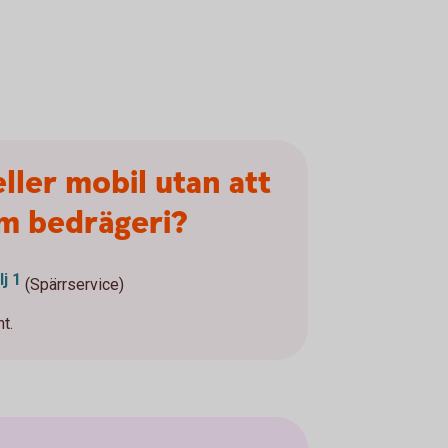
ller mobil utan att
om bedrägeri?
j 1
(Spärrservice)
t.