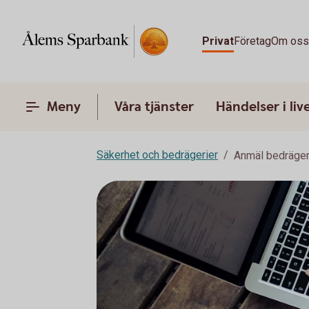
Privat
Företag
Om os
Meny
Våra tjänster
Händelser i liv
Säkerhet och bedrägerier
Anmäl bedräger